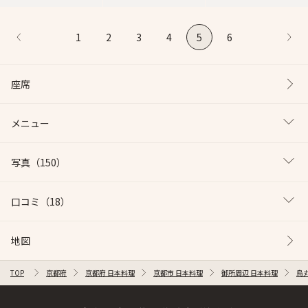
1
2
3
4
5
6
座席
メニュー
写真
（150）
口コミ
（18）
地図
TOP
京都府
京都府 日本料理
京都市 日本料理
御所周辺 日本料理
烏