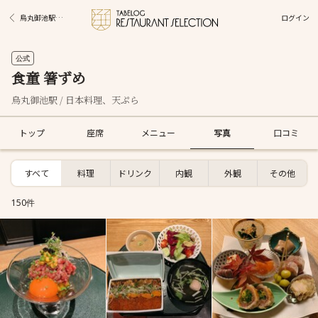
ログイン
烏丸御池駅グルメ
公式
食童 箸ずめ
烏丸御池駅 / 日本料理、天ぷら
トップ
座席
メニュー
写真
口コミ
すべて
料理
ドリンク
内観
外観
その他
150件