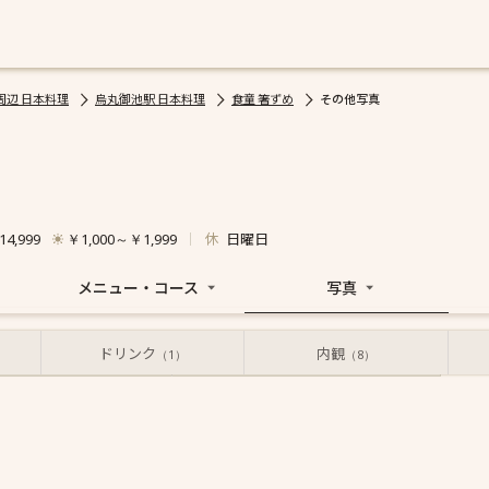
周辺 日本料理
烏丸御池駅 日本料理
食童 箸ずめ
その他写真
休
日曜日
4,999
￥1,000～￥1,999
メニュー・コース
写真
ドリンク
内観
お店からの写真
投稿された写真
（1）
（8）