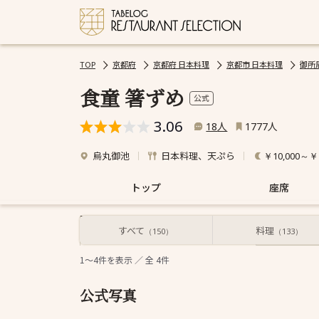
TOP
京都府
京都府 日本料理
京都市 日本料理
御所
食童 箸ずめ
公式
3.06
人
人
18
1777
烏丸御池
日本料理、天ぷら
￥10,000～￥1
トップ
座席
すべて
料理
すべて
（150）
（133）
1～4
件を表示 ／ 全
4
件
公式写真