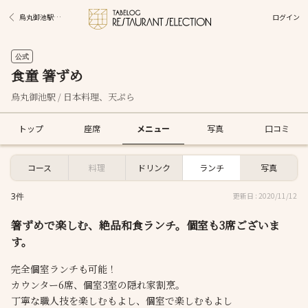
ログイン
烏丸御池駅グルメ
公式
食童 箸ずめ
烏丸御池駅 / 日本料理、天ぷら
トップ
座席
メニュー
写真
口コミ
コース
料理
ドリンク
ランチ
写真
3件
更新日 : 2020/11/12
箸ずめで楽しむ、絶品和食ランチ。個室も3席ございま
す。
完全個室ランチも可能！
カウンター6席、個室3室の隠れ家割烹。
丁寧な職人技を楽しむもよし、個室で楽しむもよし