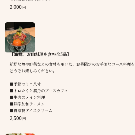
2,000
円
【海鮮、お肉料理を含む全5品】
新鮮な魚や野菜などの食材を用いた、お昼限定のお手頃なコース料理を
どうぞお楽しみください。
■季節のミニ八寸
■トロたくと雲丹のプースカフェ
■牛肉のメイン料理
■無添加和ラーメン
■自家製アイスクリーム
2,500
円