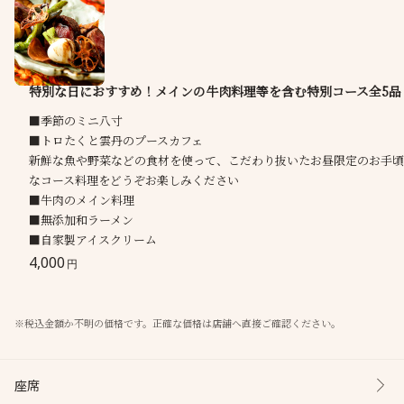
特別な日におすすめ！メインの牛肉料理等を含む特別コース全5品
■季節のミニ八寸
■トロたくと雲丹のプースカフェ
新鮮な魚や野菜などの食材を使って、こだわり抜いたお昼限定のお手頃
なコース料理をどうぞお楽しみください
■牛肉のメイン料理
■無添加和ラーメン
■自家製アイスクリーム
4,000
円
※税込金額か不明の価格です。正確な価格は店舗へ直接ご確認ください。
座席