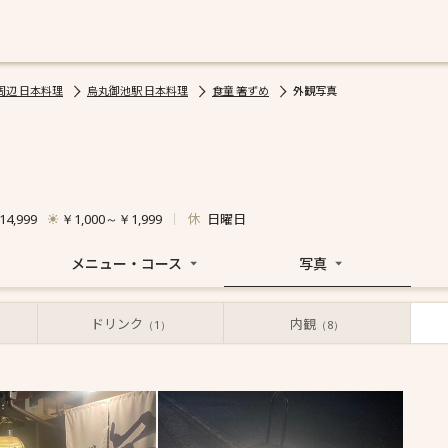
周辺 日本料理
烏丸御池駅 日本料理
食童 箸ずめ
外観写真
休
日曜日
4,999
￥1,000～￥1,999
メニュー・コース
写真
ドリンク
内観
（1）
（8）