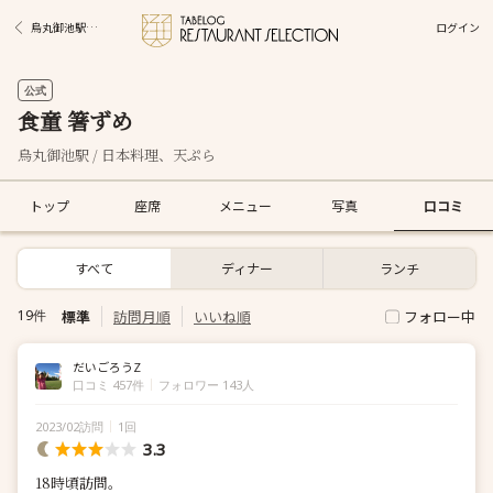
ログイン
烏丸御池駅グルメ
公式
食童 箸ずめ
烏丸御池駅 / 日本料理、天ぷら
トップ
座席
メニュー
写真
口コミ
すべて
ディナー
ランチ
標準
訪問月順
いいね順
19件
フォロー中
だいごろうZ
口コミ 457件
フォロワー 143人
2023/02訪問
1回
3.3
18時頃訪問。