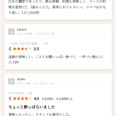
広めの個室でゆったり。飲み放題、料理も美味しく、コースの料
理を追加で2、3品もらえた。最後におでんカレー。コスパはかな
り良い。1人7,000円
k1tan0
口コミ 66件
フォロワー 7人
ー 訪問
（2017/04 更新）
1回
3.5
釜飯が美味しい。二人でお腹いっぱい食べて、一杯づつ飲んで、
八千円
8104o
口コミ 8件
フォロワー 1人
2017/07訪問
1回
4.0
￥4,000～￥4,999/1人
ちょっと酔っぱらいました
美味しかったし、スタッフも親切でした。