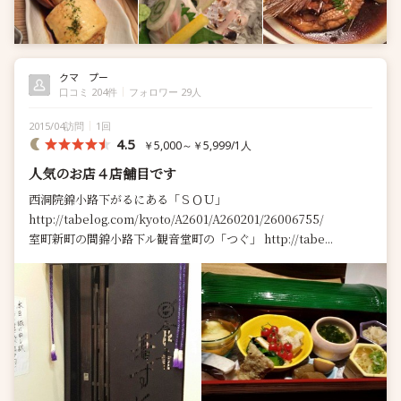
クマ プー
口コミ 204件
フォロワー 29人
2015/04訪問
1回
4.5
￥5,000～￥5,999/1人
人気のお店４店舗目です
西洞院錦小路下がるにある「ＳＯＵ」
http://tabelog.com/kyoto/A2601/A260201/26006755/
室町新町の間錦小路下ル観音堂町の「つぐ」 http://tabe...