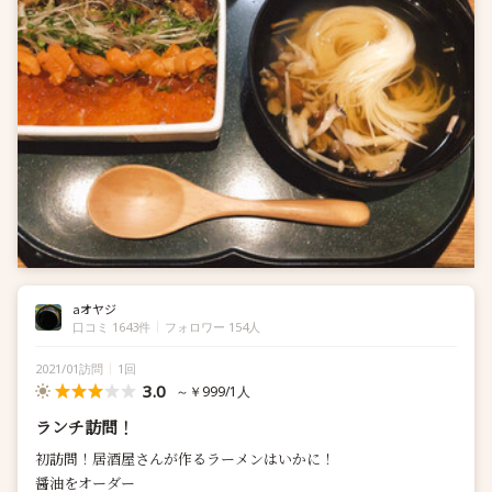
aオヤジ
口コミ 1643件
フォロワー 154人
2021/01訪問
1回
3.0
～￥999/1人
ランチ訪問！
初訪問！居酒屋さんが作るラーメンはいかに！
醤油をオーダー