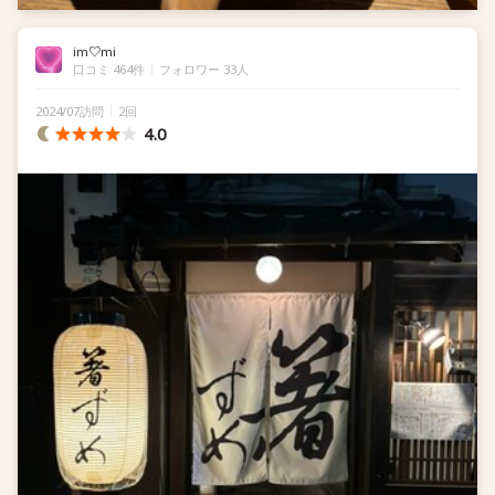
im♡mi
口コミ 464件
フォロワー 33人
2024/07訪問
2回
4.0