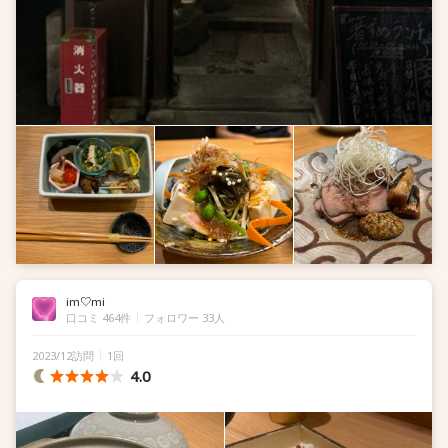
im♡mi
口コミ 464件
フォロワー 33人
2023/12訪問
1回
4.0