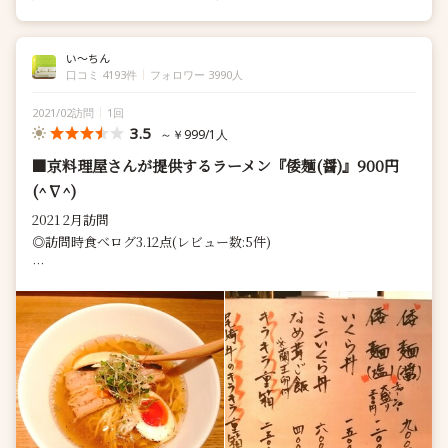
い～ちん
口コミ 4193件
フォロワー 3990人
2021/02訪問
1回
3.5
～￥999/1人
■京料理屋さんが提供するラーメン『倭麺(醤)』900円
(^∇^)
2021 2月訪問
◎訪問時食べログ3.12点(レビュー数:5件)
■倭麺(醤) 900円
※(塩)あり。チャーシュー大盛300円
『東洞院SOU』さんの隣にランチでラーメンを
提...