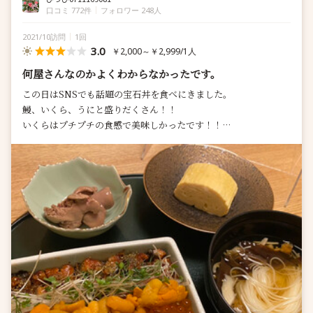
口コミ 772件
フォロワー 248人
2021/10訪問
1回
3.0
￥2,000～￥2,999/1人
何屋さんなのかよくわからなかったです。
この日はSNSでも話題の宝石丼を食べにきました。
鰻、いくら、うにと盛りだくさん！！
いくらはプチプチの食感で美味しかったです！！
量は結構ありました！
女性ならきっとお腹いっぱいになると思い...