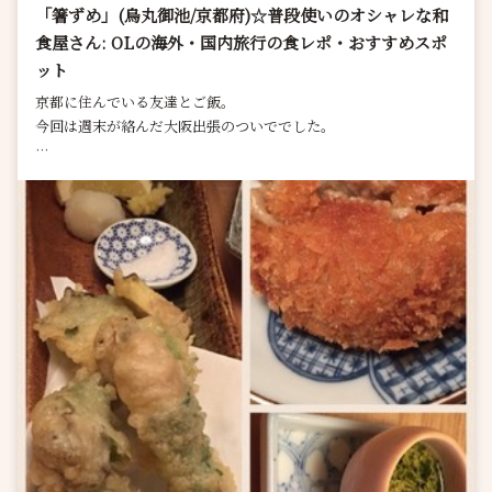
「箸ずめ」(烏丸御池/京都府)☆普段使いのオシャレな和
食屋さん: OLの海外・国内旅行の食レポ・おすすめスポ
ット
京都に住んでいる友達とご飯。
今回は週末が絡んだ大阪出張のついででした。
友達は四条烏丸近くに住んでおり、京都のど真ん中。
お店選びは友達に任せました。
集合したのはこちらのお店。
...