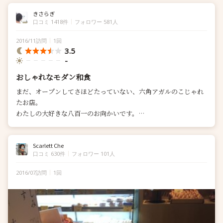
きさらぎ
口コミ 1418件
フォロワー 581人
2016/11訪問
1回
3.5
-
おしゃれなモダン和食
まだ、オープンしてさほどたっていない、六角アガルのこじゃれ
たお店。
わたしの大好きな八百一のお向かいです。
東洞院に面しては、同系列の店「SOU」が、素敵なカウンターを
見せています。
Scarlett Che
口コミ 630件
フォロワー 101人
そのよ...
2016/07訪問
1回