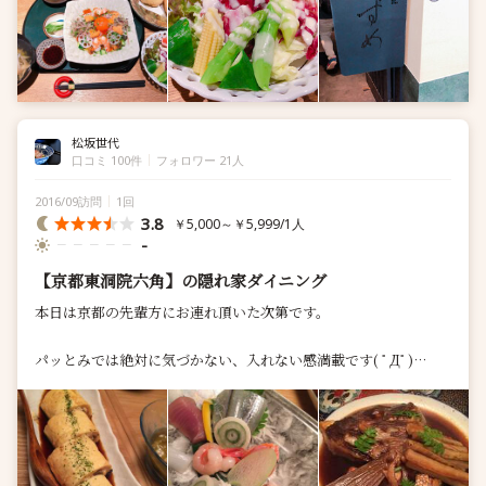
松坂世代
口コミ 100件
フォロワー 21人
2016/09訪問
1回
3.8
￥5,000～￥5,999/1人
-
【京都東洞院六角】の隠れ家ダイニング
本日は京都の先輩方にお連れ頂いた次第です。
パッとみでは絶対に気づかない、入れない感満載です( ﾟДﾟ)
どうやら入口のＳＯＵさんと中で繋がっているようです（増床さ
れたみたいです）
...