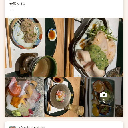
先客なし。
東洞院SOUの後継店だけど少し高級路線にしたとの事。
（知らずに入店）
一階はカウンターのみ11席
二階はテーブル席。
先付け 1,000円
お造...
9
ぴっぴ0711169081