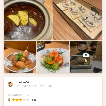
6
maeken06
口コミ 489件
フォロワー 80人
2022/01訪問
1回
3.4