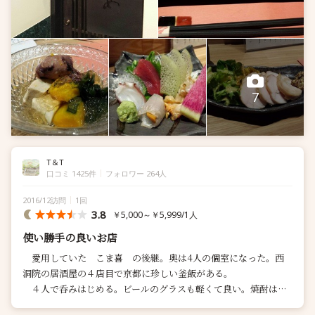
7
T＆T
口コミ 1425件
フォロワー 264人
2016/12訪問
1回
3.8
￥5,000～￥5,999/1人
使い勝手の良いお店
愛用していた こま喜 の後継。奥は4人の個室になった。西
洞院の居酒屋の４店目で京都に珍しい釜飯がある。
４人で呑みはじめる。ビールのグラスも軽くて良い。焼酎は焼
き物で量は少な目。３時間ほどぐいぐ...