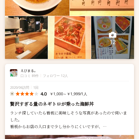
12
えびまる。
口コミ 89件
フォロワー 12人
2020/06訪問
1回
4.0
￥1,000～￥1,999/1人
贅沢すぎる量のネギトロが乗った海鮮丼
ランチ探していたら看板に美味しそうな写真があったので伺いま
した。
看板からお店の入口まで少し分かりにくいですが、
スタッフの方が案内して下さりました。