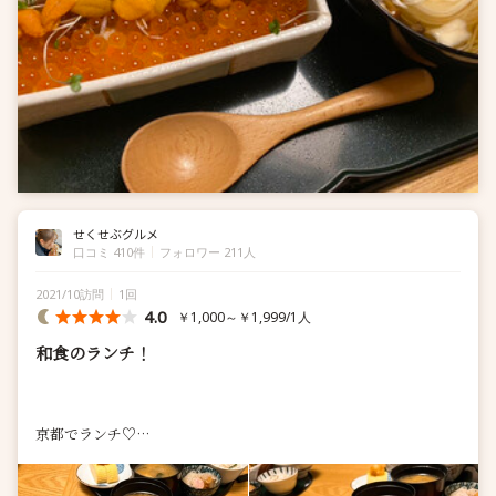
せくせぶグルメ
口コミ 410件
フォロワー 211人
2021/10訪問
1回
4.0
￥1,000～￥1,999/1人
和食のランチ！
京都でランチ♡
久しぶりに烏丸や四条に行ったよ〜♡