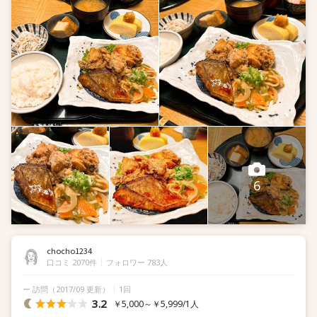
和食が食べたくて、
ブライダル時代お世話になったシェフが
働いておららるお店
@syokudou_hashizume
...
6
chocho1234
口コミ 2070件
フォロワー 783人
ー 訪問
（2017/09 更新）
1回
3.2
￥5,000～￥5,999/1人