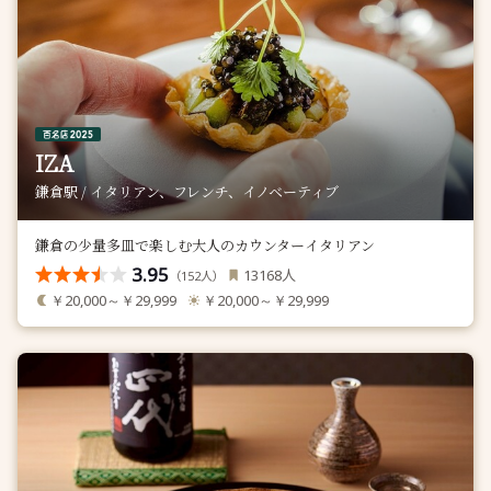
IZA
鎌倉駅 / イタリアン、フレンチ、イノベーティブ
鎌倉の少量多皿で楽しむ大人のカウンターイタリアン
3.95
人
13168
（
人）
152
￥20,000～￥29,999
￥20,000～￥29,999