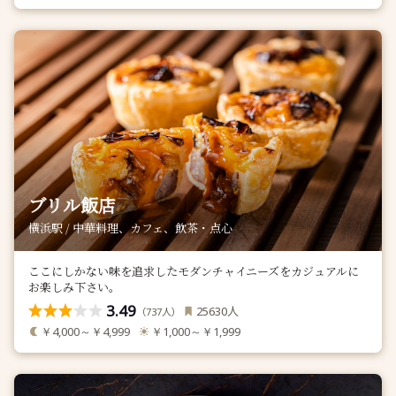
ブリル飯店
横浜駅 / 中華料理、カフェ、飲茶・点心
ここにしかない味を追求したモダンチャイニーズをカジュアルに
お楽しみ下さい。
3.49
人
25630
（
人）
737
￥4,000～￥4,999
￥1,000～￥1,999