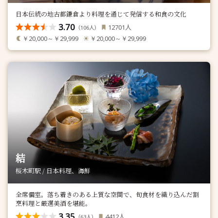
日本伝統の地古都鎌倉より料理を通じて発信する和食の文化
3.70
人
12701
（
人）
106
￥20,000～￥29,999
￥20,000～￥29,999
結
桜木町駅 / 日本料理、海鮮
全席個室。落ち着きのある上質な空間で、旬食材を織り込んだ割
烹料理と厳選美酒を堪能。
3.35
人
4412
（
人）
63