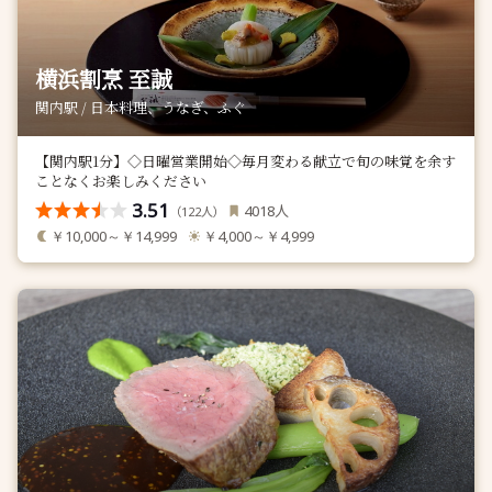
横浜割烹 至誠
関内駅 / 日本料理、うなぎ、ふぐ
【関内駅1分】◇日曜営業開始◇毎月変わる献立で旬の味覚を余す
ことなくお楽しみください
3.51
人
4018
（
人）
122
￥10,000～￥14,999
￥4,000～￥4,999