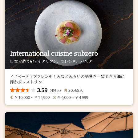
International cuisine subzero
日本大通り駅 / イタリアン、フレンチ、パスタ
イノベーティブフレンチ！みなとみらいの絶景を一望できる海に
浮かぶレストラン！
3.59
人
30568
（
人）
498
￥10,000～￥14,999
￥4,000～￥4,999