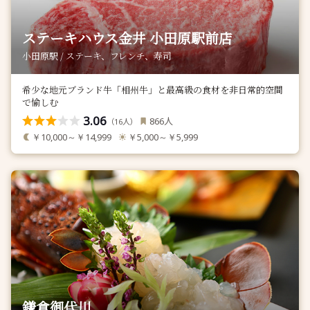
ステーキハウス金井 小田原駅前店
小田原駅 / ステーキ、フレンチ、寿司
希少な地元ブランド牛「相州牛」と最高級の食材を非日常的空間
で愉しむ
3.06
人
866
（
人）
16
￥10,000～￥14,999
￥5,000～￥5,999
鎌倉御代川