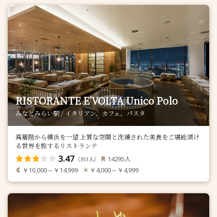
RISTORANTE E'VOLTA Unico Polo
みなとみらい駅 / イタリアン、カフェ、パスタ
高層階から横浜を一望 上質な空間と洗練された美食をご堪能頂け
る世界を旅するリストランテ
3.47
人
14295
（
人）
351
￥10,000～￥14,999
￥4,000～￥4,999