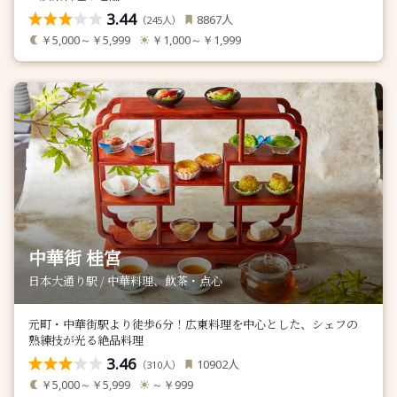
3.44
人
8867
（
人）
245
￥5,000～￥5,999
￥1,000～￥1,999
中華街 桂宮
日本大通り駅 / 中華料理、飲茶・点心
元町・中華街駅より徒歩6分！広東料理を中心とした、シェフの
熟練技が光る絶品料理
3.46
人
10902
（
人）
310
￥5,000～￥5,999
～￥999