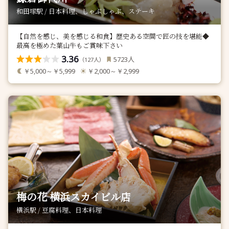
和田塚駅 / 日本料理、しゃぶしゃぶ、ステーキ
【自然を感じ、美を感じる和食】歴史ある空間で匠の技を堪能◆
最高を極めた葉山牛もご賞味下さい
3.36
人
5723
（
人）
127
￥5,000～￥5,999
￥2,000～￥2,999
梅の花 横浜スカイビル店
横浜駅 / 豆腐料理、日本料理