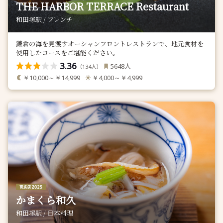
THE HARBOR TERRACE Restaurant
和田塚駅 / フレンチ
鎌倉の海を見渡すオーシャンフロントレストランで、地元食材を
使用したコースをご堪能ください。
3.36
人
5648
（
人）
134
￥10,000～￥14,999
￥4,000～￥4,999
かまくら和久
和田塚駅 / 日本料理