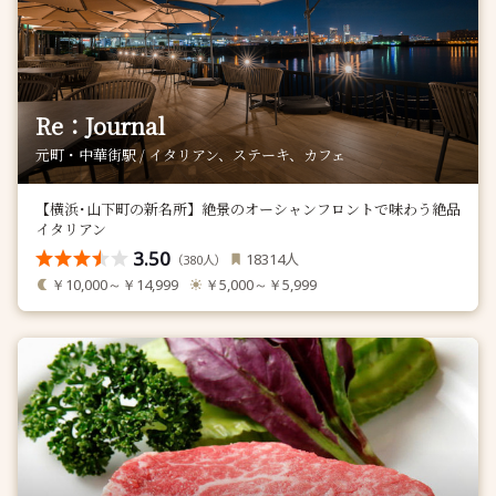
Re：Journal
元町・中華街駅 / イタリアン、ステーキ、カフェ
【横浜･山下町の新名所】絶景のオーシャンフロントで味わう絶品
イタリアン
3.50
人
18314
（
人）
380
￥10,000～￥14,999
￥5,000～￥5,999