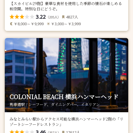
【スカイビル29階】豪華な食材を使用した季節の懐石が楽しめる
和空間。特別な日にどうぞ。
3.22
人
4827
（
人）
205
￥8,000～￥9,999
￥3,000～￥3,999
COLONIAL BEACH 横浜ハンマーヘッド
馬車道駅 / シーフード、ダイニングバー、イタリアン
みなとみらい駅からアクセス可能な横浜ハンマーヘッド2階の「リ
ゾートシーフードレストラン」
3.46
人
17612
（
人）
357