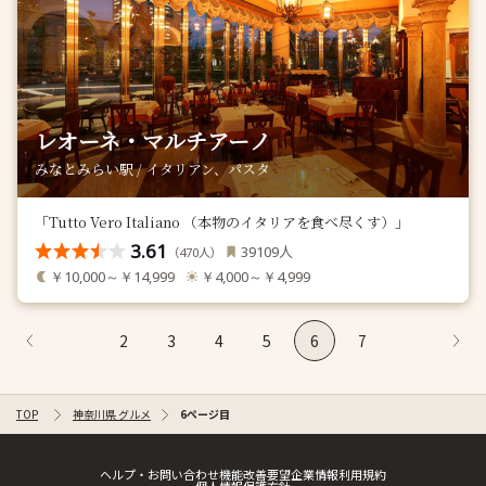
レオーネ・マルチアーノ
みなとみらい駅 / イタリアン、パスタ
「Tutto Vero Italiano （本物のイタリアを食べ尽くす）」
3.61
人
39109
（
人）
470
￥10,000～￥14,999
￥4,000～￥4,999
2
3
4
5
6
7
TOP
神奈川県 グルメ
6ページ目
ヘルプ・お問い合わせ
機能改善要望
企業情報
利用規約