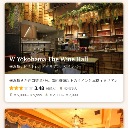
W Yokohama The Wine Hall
横浜駅 / ビストロ、イタリアン、ワインバー
横浜駅きた西口徒歩3分。350種類以上のワインと本格イタリアン
3.48
人
40479
（
人）
667
￥5,000～￥5,999
￥2,000～￥2,999