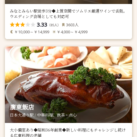
みなとみらい駅徒歩3分◆上質空間でソムリエ厳選ワインで舌鼓。
ウエディング会場としても対応可
3.33
人
3603
（
人）
85
￥10,000～￥14,999
￥4,000～￥4,999
廣東飯店
日本大通り駅 / 中華料理、飲茶・点心
大小個室あり◆昭和36年創業◆新しい料理にもチャレンジし続け
る広東料理の老舗