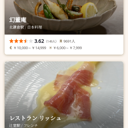
幻董庵
北鎌倉駅 / 日本料理
3.62
人
9691
（
人）
149
￥10,000～￥14,999
￥6,000～￥7,999
レストラン リッシュ
辻堂駅 / フレンチ