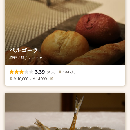
ペルゴーラ
極楽寺駅 / フレンチ
3.39
人
1845
（
人）
85
￥10,000～￥14,999
-