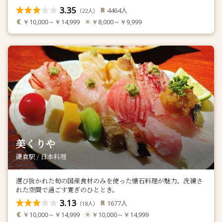
3.35
人
4464
（
人）
22
￥10,000～￥14,999
￥8,000～￥9,999
美くりや
鎌倉駅 / 日本料理
選び抜かれた旬の国産食材のみを使った懐石料理が魅力。洗練さ
れた空間で過ごす寛ぎのひととき。
3.13
人
1677
（
人）
18
￥10,000～￥14,999
￥10,000～￥14,999