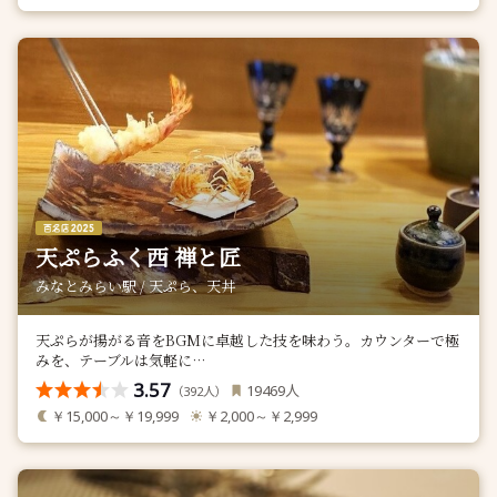
天ぷらふく西 禅と匠
みなとみらい駅 / 天ぷら、天丼
天ぷらが揚がる音をBGMに卓越した技を味わう。カウンターで極
みを、テーブルは気軽に…
3.57
人
19469
（
人）
392
￥15,000～￥19,999
￥2,000～￥2,999