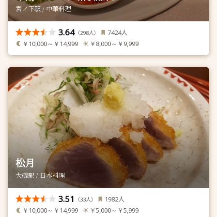
宮ノ下駅 / 中華料理
3.64
人
7424
（
人）
298
￥10,000～￥14,999
￥8,000～￥9,999
松月
大磯駅 / 日本料理
3.51
人
1982
（
人）
33
￥10,000～￥14,999
￥5,000～￥5,999