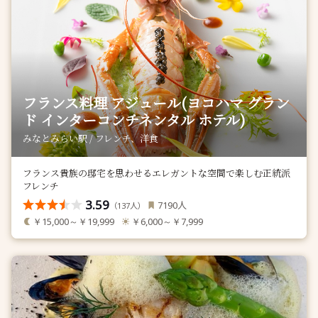
フランス料理 アジュール(ヨコハマ グラン
ド インターコンチネンタル ホテル)
みなとみらい駅 / フレンチ、洋食
フランス貴族の邸宅を思わせるエレガントな空間で楽しむ正統派
フレンチ
3.59
人
7190
（
人）
137
￥15,000～￥19,999
￥6,000～￥7,999