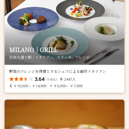
MILANO｜GRILL
日本大通り駅 / イタリアン、ステーキ、フレンチ
野菜のアレンジを得意とするシェフによる創作イタリアン
3.64
人
2447
（
人）
118
￥10,000～￥14,999
￥6,000～￥7,999