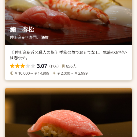
鮨 春松
仲町台駅 / 寿司、海鮮
《 仲町台駅近×職人の鮨 》季節の魚でおもてなし。家族のお祝い
は春松で。
3.07
人
856
（
人）
17
￥10,000～￥14,999
￥2,000～￥2,999