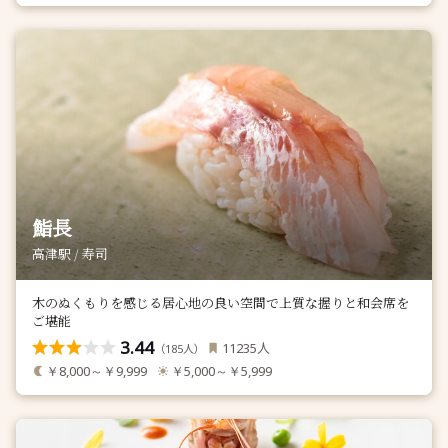
鮨長
高津駅 / 寿司
木のぬくもりを感じる居心地の良い空間で上質な握りと和会席を
ご堪能
3.44
人
11235
（
人）
185
￥8,000～￥9,999
￥5,000～￥5,999