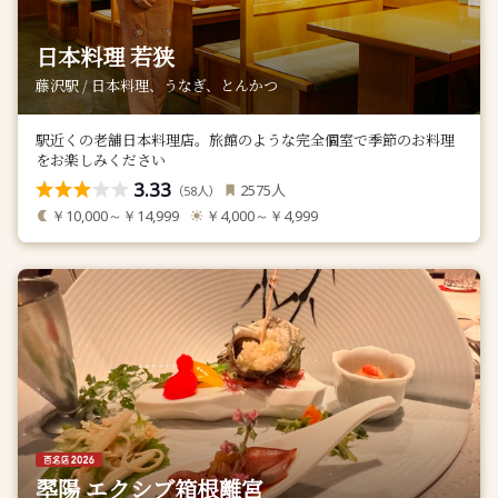
日本料理 若狭
藤沢駅 / 日本料理、うなぎ、とんかつ
駅近くの老舗日本料理店。旅館のような完全個室で季節のお料理
をお楽しみください
3.33
人
2575
（
人）
58
￥10,000～￥14,999
￥4,000～￥4,999
翆陽 エクシブ箱根離宮