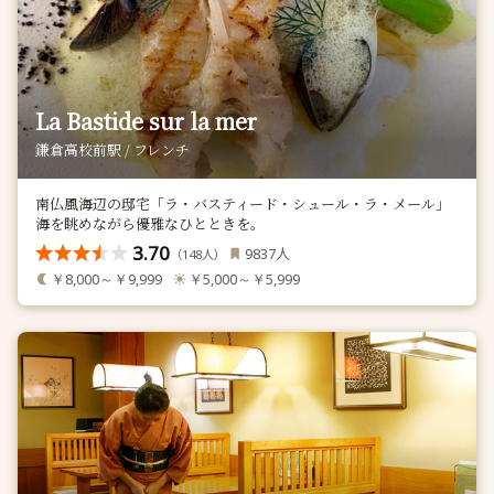
La Bastide sur la mer
鎌倉高校前駅 / フレンチ
南仏風海辺の邸宅「ラ・バスティード・シュール・ラ・メール」
海を眺めながら優雅なひとときを。
3.70
人
9837
（
人）
148
￥8,000～￥9,999
￥5,000～￥5,999