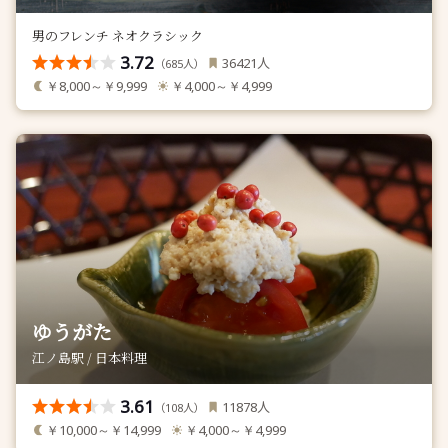
男のフレンチ ネオクラシック
3.72
人
36421
（
人）
685
￥8,000～￥9,999
￥4,000～￥4,999
ゆうがた
江ノ島駅 / 日本料理
3.61
人
11878
（
人）
108
￥10,000～￥14,999
￥4,000～￥4,999