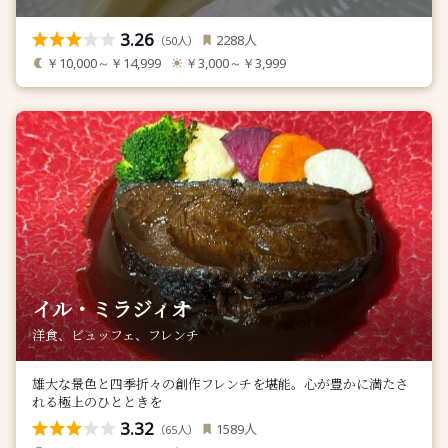
3.26
人
2288
（
人）
50
￥10,000～￥14,999
￥3,000～￥3,999
イル・ミラジィオ
洋食、ビュッフェ、フレンチ
雄大な景色と四季折々の創作フレンチを堪能。心が豊かに満たさ
れる極上のひとときを
3.32
人
1589
（
人）
65