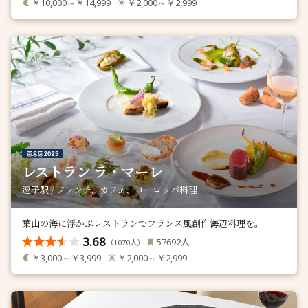
￥10,000～￥14,999
￥2,000～￥2,999
レストラン ラ・マーレ
逗子駅 / フレンチ、カフェ、ヨーロッパ料理
葉山の海に浮かぶレストランでフランス風創作海辺料理を。
3.68
人
57692
（
人）
1070
￥3,000～￥3,999
￥2,000～￥2,999