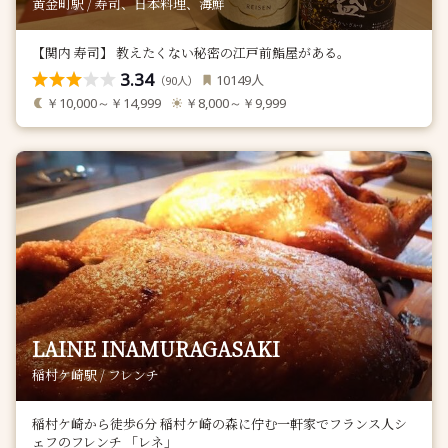
黄金町駅 / 寿司、日本料理、海鮮
【関内 寿司】 教えたくない秘密の江戸前鮨屋がある。
3.34
人
10149
（
人）
90
￥10,000～￥14,999
￥8,000～￥9,999
LAINE INAMURAGASAKI
稲村ケ崎駅 / フレンチ
稲村ケ崎から徒歩6分 稲村ケ崎の森に佇む一軒家でフランス人シ
ェフのフレンチ 「レネ」