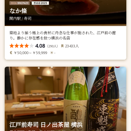
なか條
関内駅 / 寿司
築地より揃う極上の食材に丹念な仕事が施された、江戸前の握
り。静かに存在感を放つ横浜の名店
4.08
人
23433
（
人）
290
￥50,000～￥59,999
-
江戸前寿司 日ノ出茶屋 横浜