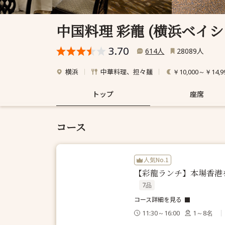
中国料理 彩龍 (横浜ベイ
3.70
人
人
614
28089
横浜
中華料理、担々麺
￥10,000～￥14,9
トップ
座席
コース
人気No.1
【彩龍ランチ】本場香港
7品
コース詳細を見る
11:30～16:00
1～8名