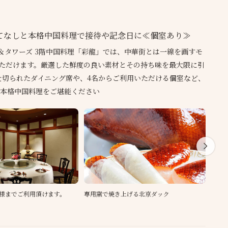
てなしと本格中国料理で接待や記念日に≪個室あり≫
＆タワーズ 3階中国料理「彩龍」では、中華街とは一線を画すモ
ただけます。厳選した鮮度の良い素材とその持ち味を最大限に引
仕切られたダイニング席や、4名からご利用いただける個室など、
本格中国料理をご堪能ください
0名様までご利用頂けます。
専用窯で焼き上げる北京ダック
本場
を