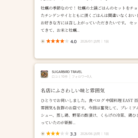
牡蠣の季節なので！ 牡蠣の土鍋ごはんのセットをチョ
たチンゲンサイとともに頂くごはんは間違いなくおい
お好きな方には召し上がっていただきたいです。 セッ
てきて、お米と牡蠣...
4.0
2026/01 訪問
1回
SUGARBIRD TRAVEL
口コミ10件
フォロワー0人
名店にふさわしい味と雰囲気
ひとりでお伺いしました。食べログ 中国料理 EAST 
雰囲気も抜群のお店です。今回は奮発して、プレミア
シュー、蒸し鶏、野菜の酢漬け、くらげの冷菜、鶏ひ
っていたのが新鮮...
3.3
2026/06 訪問
1回