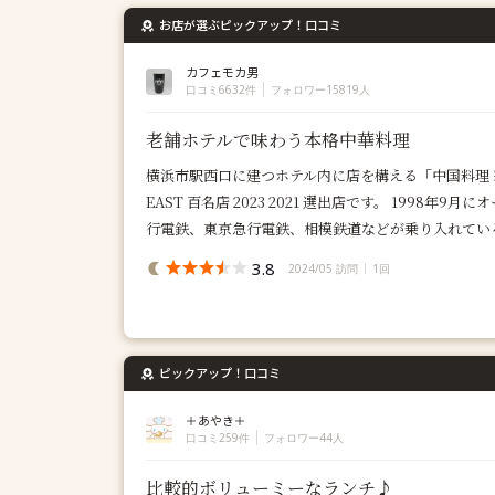
お店が選ぶピックアップ！口コミ
カフェモカ男
口コミ6632件
フォロワー15819人
老舗ホテルで味わう本格中華料理
横浜市駅西口に建つホテル内に店を構える「中国料理 
EAST 百名店 2023 2021 選出店です。 1998年
行電鉄、東京急行電鉄、相模鉄道などが乗り入れている
3.8
2024/05 訪問
1回
ピックアップ！口コミ
＋あやき＋
口コミ259件
フォロワー44人
比較的ボリューミーなランチ♪