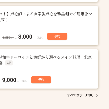
ット】点心師による自家製点心を珍品棚でご用意＆マ
31）
8,000
予約
8,550
→
円
（税込）
円
毛和牛サーロインと海鮮から選べるメイン料理！北京
宴
7品
9,000
予約
円
（税込）
すべて表示（19件）