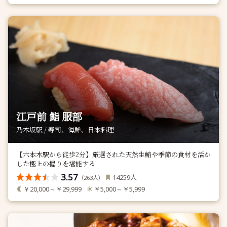
江戸前 鮨 服部
乃木坂駅 / 寿司、海鮮、日本料理
【六本木駅から徒歩2分】厳選された天然生鮪や季節の食材を活か
した極上の握りを堪能する
3.57
人
14259
（
人）
263
￥20,000～￥29,999
￥5,000～￥5,999