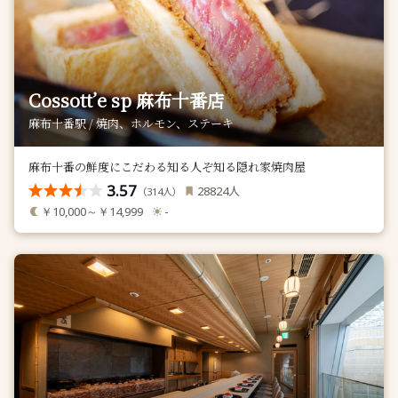
Cossott’e sp 麻布十番店
麻布十番駅 / 焼肉、ホルモン、ステーキ
麻布十番の鮮度にこだわる知る人ぞ知る隠れ家焼肉屋
3.57
人
28824
（
人）
314
￥10,000～￥14,999
-