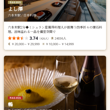
よし澤
六本木駅 / 日本料理
六本木駅2分◆ミシュラン星獲得料理人が振舞う四季折々の懐石料
理。滋味溢れる一品を個室空間で
3.74
人
24036
（
人）
426
￥20,000～￥29,999
￥10,000～￥14,999
鶫