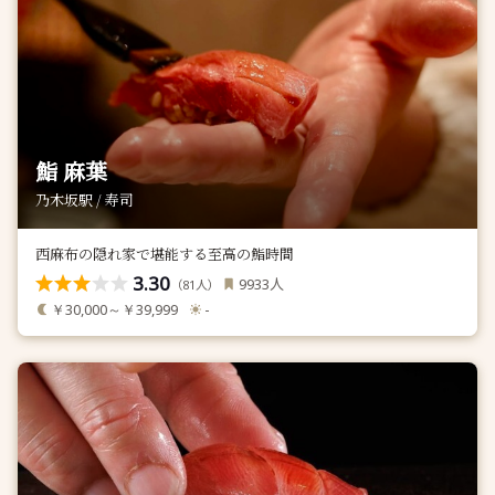
鮨 麻葉
乃木坂駅 / 寿司
西麻布の隠れ家で堪能する至高の鮨時間
3.30
人
9933
（
人）
81
￥30,000～￥39,999
-