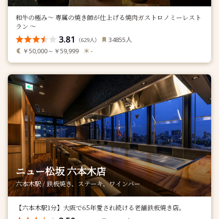
和牛の極み～ 専属の焼き師が仕上げる焼肉ガストロノミーレスト
ラン ～
3.81
人
34855
（
人）
629
￥50,000～￥59,999
-
ニュー松坂 六本木店
六本木駅 / 鉄板焼き、ステーキ、ワインバー
【六本木駅1分】大阪で65年愛され続ける老舗鉄板焼き店。