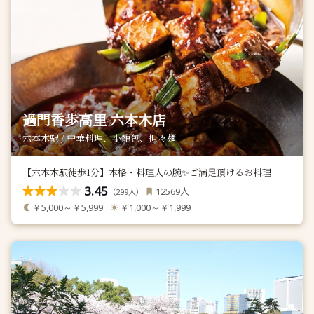
過門香歩高里 六本木店
六本木駅 / 中華料理、小籠包、担々麺
【六本木駅徒歩1分】本格・料理人の腕✨ご満足頂けるお料理
3.45
人
12569
（
人）
299
￥5,000～￥5,999
￥1,000～￥1,999