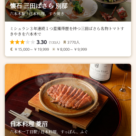
懐石 三田ばさら 別邸
六本木駅 / 日本料理、すき焼き
ミシュラン３年連続１つ星獲得歴を持つ三田ばさら名物トマトす
きやきを六本木で
3.30
人
3770
（
人）
133
￥15,000～￥19,999
￥8,000～￥9,999
日本料理 菱沼
六本木一丁目駅 / 日本料理、すっぽん、ふぐ