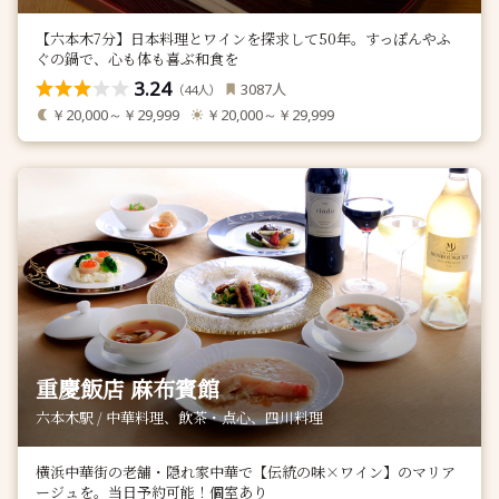
【六本木7分】日本料理とワインを探求して50年。すっぽんやふ
ぐの鍋で、心も体も喜ぶ和食を
3.24
人
3087
（
人）
44
￥20,000～￥29,999
￥20,000～￥29,999
重慶飯店 麻布賓館
六本木駅 / 中華料理、飲茶・点心、四川料理
横浜中華街の老舗・隠れ家中華で【伝統の味×ワイン】のマリア
ージュを。当日予約可能！個室あり