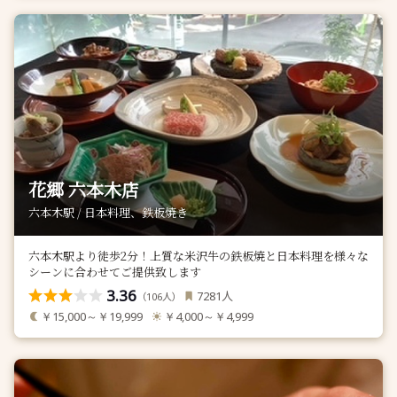
花郷 六本木店
六本木駅 / 日本料理、鉄板焼き
六本木駅より徒歩2分！上質な米沢牛の鉄板焼と日本料理を様々な
シーンに合わせてご提供致します
3.36
人
7281
（
人）
106
￥15,000～￥19,999
￥4,000～￥4,999