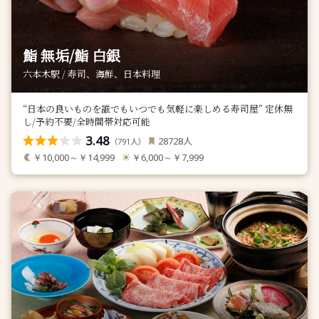
鮨 無垢/鮨 白銀
六本木駅 / 寿司、海鮮、日本料理
“日本の良いものを誰でもいつでも気軽に楽しめる寿司屋” 定休無
し/予約不要/全時間帯対応可能
3.48
人
28728
（
人）
791
￥10,000～￥14,999
￥6,000～￥7,999