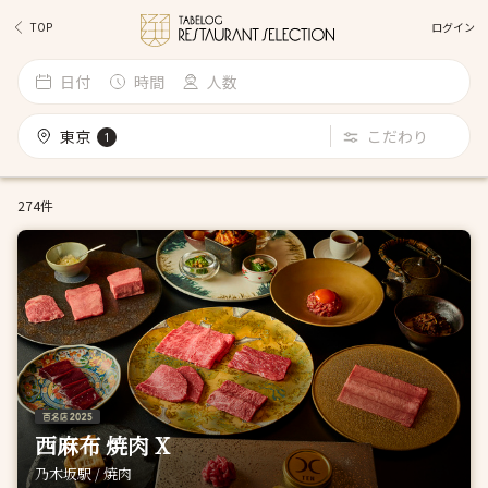
ログイン
TOP
日付
時間
人数
東京
こだわり
1
274件
西麻布 焼肉 X
乃木坂駅 / 焼肉