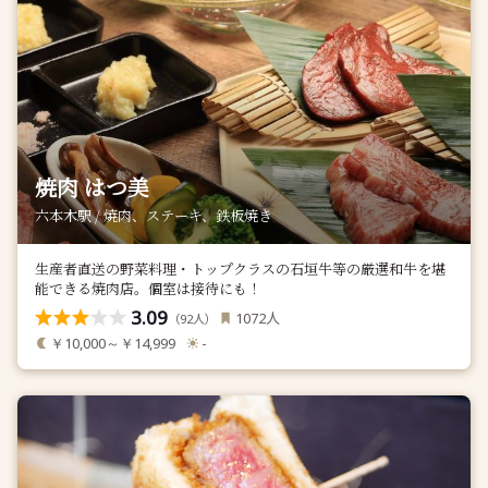
焼肉 はつ美
六本木駅 / 焼肉、ステーキ、鉄板焼き
生産者直送の野菜料理・トップクラスの石垣牛等の厳選和牛を堪
能できる焼肉店。個室は接待にも！
3.09
人
1072
（
人）
92
￥10,000～￥14,999
-