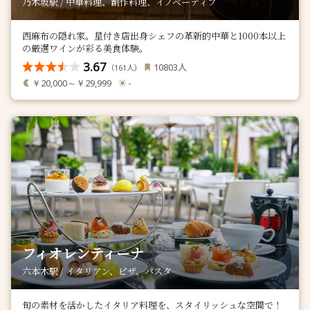
乃木坂駅 / 中華料理、創作料理、イノベーティブ
西麻布の隠れ家。星付き店出身シェフの革新的中華と1000本以上
の厳選ワインが彩る美食体験。
3.67
人
10803
（
人）
161
￥20,000～￥29,999
-
フィオレンティーナ
六本木駅 / イタリアン、ピザ、パスタ
旬の素材を活かしたイタリア料理を、スタイリッシュな空間で！