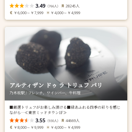
3.49
人
28245
（
人）
766
￥6,000～￥7,999
￥4,000～￥4,999
アルティザン ドゥ ラ トリュフ パリ
乃木坂駅 / フレンチ、ワインバー、牛料理
■厳選トリュフがお楽しみ頂ける■緑あふれる四季の彩りを感じ
ながら…≪東京ミッドタウン1F≫
3.55
人
44669
（
人）
930
￥8,000～￥9,999
￥4,000～￥4,999