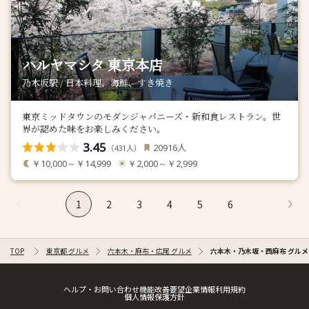
ハルヤマシタ 東京本店
乃木坂駅 / 日本料理、海鮮、すき焼き
東京ミッドタウンのモダンジャパニーズ・新和食レストラン。世
界が認めた味をお楽しみください。
3.45
人
20916
（
人）
431
￥10,000～￥14,999
￥2,000～￥2,999
1
2
3
4
5
6
TOP
東京都 グルメ
六本木・麻布・広尾 グルメ
六本木・乃木坂・西麻布 グルメ
ヘルプ・お問い合わせ
機能改善要望
企業情報
利用規約
個人情報保護方針