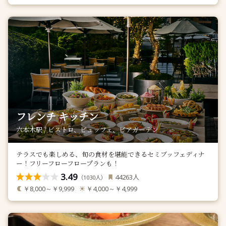
フレンチ キッチン
六本木駅 / ビストロ、ビュッフェ、ビアガーデン
テラスでも楽しめる、旬の食材を堪能できるセミブッフェディナ
ー！フリーフローフロープランも！
3.49
人
44263
（
人）
1030
￥8,000～￥9,999
￥4,000～￥4,999