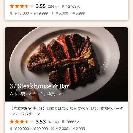
3.55
人
12468
（
人）
295
￥15,000～￥19,999
￥5,000～￥5,999
37 Steakhouse & Bar
六本木駅 / ステーキ、洋食、バー
【六本木駅徒歩3分】日本ではなかなか食べられない本物のポータ
ーハウスステーキ
3.53
人
28663
（
人）
679
￥20,000～￥29,999
￥2,000～￥2,999