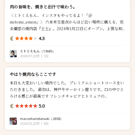
肉の旨味を、焼きと出汁で味わう。
〈ミトミえもん、インスタもやってるよ！「＠
mitomi_emon」〉 六本木交差点からほど近い場所に構える、完
全個室の焼肉店『士士』。2024年1月22日にオープン。上質な和...
4.3
ミトミえもん
（13685）
2026/07 訪問
1回
やはり焼肉ならここです
本日も大変おいしい焼肉でした。 プレミアムショートコースをい
ただきました。 最初は、神戸牛サーロイン握りです。口の中でと
ろける感じが最高です フレンチキャビアとトリュフの...
5.0
macosharedaisuki
（2658）
2026/03 訪問
9回