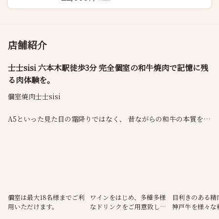
店舗紹介
士士sisi 六本木駅徒歩3分 完全個室の和牛焼肉で記憶に残
る肉体験を。
個室焼肉士士sisi
A5といった見た目の霜降りではなく、 昔ながらの和牛の本質を知
り尽くした最高の目利きが厳選した最高の和牛を仕入れ、皆様に
焼肉という枠を超えた「記憶に残る肉体験を。」提供いたしま
す。
個室は最大18名様までご利
ワインをはじめ、多種多様
目利きのある精
用いただけます。
なドリンクをご用意致して
神戸牛を様々な
おります。
う