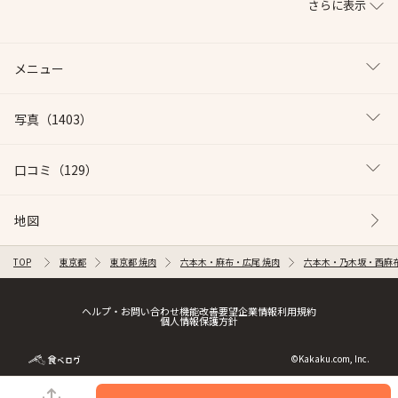
さらに表示
メニュー
写真
（1403）
口コミ
（129）
地図
TOP
東京都
東京都 焼肉
六本木・麻布・広尾 焼肉
六本木・乃木坂・西麻布
ヘルプ・お問い合わせ
機能改善要望
企業情報
利用規約
個人情報保護方針
©Kakaku.com, Inc.