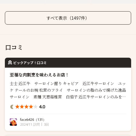
すべて表示（1497件）
口コミ
ピックアップ！口コミ
至福な肉割烹を味わえるお店！
士士 近江牛 サーロイン握り キャビア 近江牛サーロイン ユッ
ケ テールのお椀 松茸のフライ サーロインの脂のみで揚げた逸品
サーロイン 素麺 天恵菇椎茸 白茄子 近江牛サーロインのみを使
用 ハンバーグ 万願寺唐辛子すり流し 黒毛和牛タン 炭火焼き
4.0
近江牛 ヒレ 炭火焼き 宮城...
faceb426
（131）
2024/11 訪問
3回