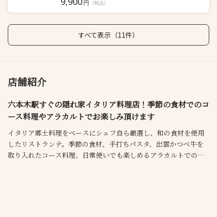
9,900
円
（税込）
すべて表示（11件）
店舗紹介
六本木駅すぐの隠れ家イタリア料理店！季節の食材でのコ
ース料理やアラカルトでお楽しみ頂けます
イタリア郷土料理をベースにシェフ自ら厳選し、和の食材を使用
したリストランテ。季節の食材、手打ちパスタ、出雲かつべ牛を
取り入れたコース料理、日常使いでも楽しめるアラカルトでのメ
ニュー構成。店名でもある ”NEL CUORE” （心の中に）をモット
ーにお客様をおもてなしいたします。接待、記念日、お仕事帰り
のお食事会や歓送迎会にもご利用頂けます。
イタリアワインを中心に様々なお酒とご一緒にお楽しみください