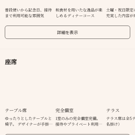
普段使いから記念日、接待
和食材を用いたな逸品が楽
土曜・祝日限定
まで利用可能な雰囲気
しめるディナーコース
充実した内容が
ンチもご用意
詳細を表示
座席
テーブル席
完全個室
テラス
ゆったりとしたテーブルと
1室のみの完全個室完備。
テラス席は全5
椅子。 デザイナーが手掛け
接待やプライベート利用
名掛け）
た上質な空間。
に！