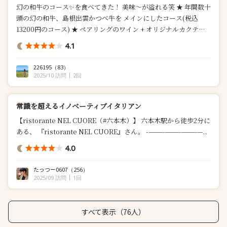
幻の和牛のコース✨を食べてきた！ 美味〜が溢れる笑 ★ 年間数十
頭の幻の和牛、島根出雲かつべ牛を メインにしたコース(税込
13200円のコース) ★ ペアリングのワイン + オリジナルカクテル
・アミューズ3種 ＋ おまけ ・昆布締め鮮魚と金澤蓮根のムー
4.1
ス ♡♡♡ ・...
226195
（83）
2025/10 訪問
2回
常識を超えるイノベーティブイタリアン
【ristorante NEL CUORE（#六本木）】 六本木駅から徒歩2分に
ある、 『ristorante NEL CUORE』さん。 -——————————...
4.0
たっつー0607
（256）
2025/09 訪問
1回
すべて表示（76人）