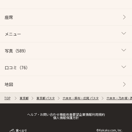
座席
メニュー
写真
（589）
口コミ
（76）
地図
TOP
東京都
東京都 パスタ
六本木・麻布・広尾 パスタ
六本木・乃木坂・西
ヘルプ・お問い合わせ
機能改善要望
企業情報
利用規約
個人情報保護方針
©Kakaku.com, Inc.