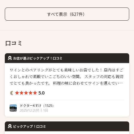
すべて表示（627件）
口コミ
お店が選ぶピックアップ！口コミ
ワインとのペアリングがとても美味しいお店でした！ 店内はすご
くおしゃれで素敵でいこごちのいい空間。 スタッフの対応も親切
でとても良かったです。 料理の味に合わせてワインを選んでいた
だき 普段飲まないようなワインもペアリングして来ただきまし
5.0
た。
ドクターKすけ
（1525）
2025/12 訪問
1回
ピックアップ！口コミ