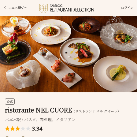
ログイン
六本木駅グルメ
公式
ristorante NEL CUORE
（リストランテ ネル クオーレ）
六本木駅 / パスタ、肉料理、イタリアン
3.34