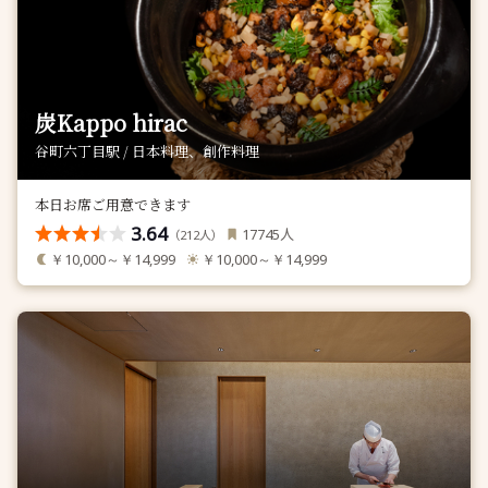
炭Kappo hirac
谷町六丁目駅 / 日本料理、創作料理
本日お席ご用意できます
3.64
人
17745
（
人）
212
￥10,000～￥14,999
￥10,000～￥14,999