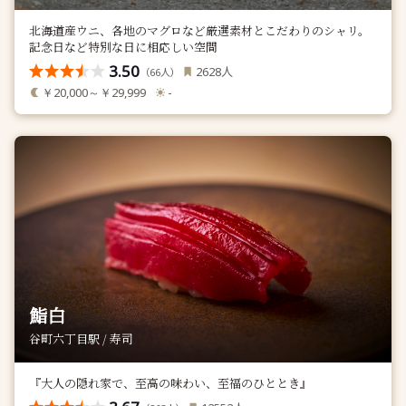
北海道産ウニ、各地のマグロなど厳選素材とこだわりのシャリ。
記念日など特別な日に相応しい空間
3.50
人
2628
（
人）
66
￥20,000～￥29,999
-
鮨白
谷町六丁目駅 / 寿司
『大人の隠れ家で、⾄⾼の味わい、⾄福のひととき』