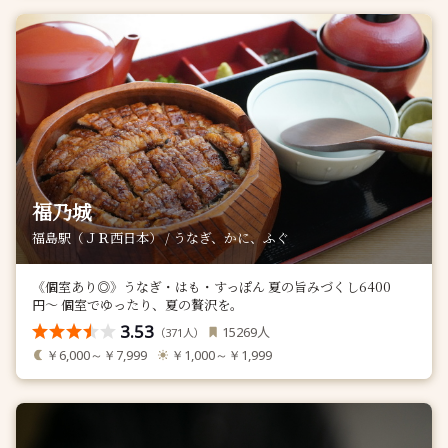
福乃城
福島駅（ＪＲ西日本） / うなぎ、かに、ふぐ
《個室あり◎》うなぎ・はも・すっぽん 夏の旨みづくし6400
円〜 個室でゆったり、夏の贅沢を。
3.53
人
15269
（
人）
371
￥6,000～￥7,999
￥1,000～￥1,999