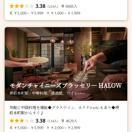
3.38
人
6683
（
人）
224
￥5,000～￥5,999
￥1,000～￥1,999
モダンチャイニーズブラッセリ― HALOW
堺筋本町駅 / 中華料理、居酒屋、ワインバー
気軽に中国料理を堪能◆グラスワイン、カクテルetc.もあり◆堺
筋本町駅からすぐ♪
3.38
人
4629
（
人）
134
￥5,000～￥5,999
￥2,000～￥2,999