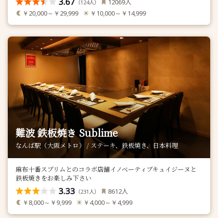
3.67
人
12069
（
人）
124
￥20,000～￥29,999
￥10,000～￥14,999
難波 鉄板焼き Sublime
なんば駅（大阪メトロ） / ステーキ、鉄板焼き、日本料理
麻布十番スブリムとのコラボ店舗イノベーティブキュイジーヌと
鉄板焼きをお楽しみ下さい
3.33
人
8612
（
人）
231
￥8,000～￥9,999
￥4,000～￥4,999