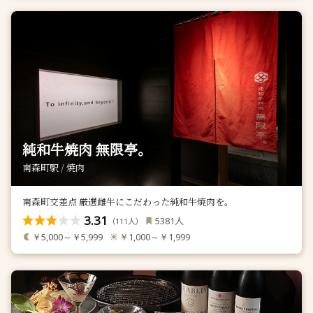
純和牛焼肉 無限亭。
南森町駅 / 焼肉
南森町交差点 厳選雌牛にこだわった純和牛焼肉を。
3.31
人
5381
（
人）
111
￥5,000～￥5,999
￥1,000～￥1,999