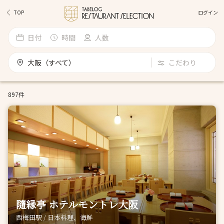
ログイン
TOP
日付
時間
人数
大阪（すべて）
こだわり
897件
隨縁亭 ホテルモントレ大阪
西梅田駅 / 日本料理、海鮮