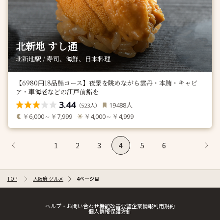
北新地 すし通
北新地駅 / 寿司、海鮮、日本料理
【6980円18品鮨コース】夜景を眺めながら雲丹・本鮪・キャビ
ア・車海老などの江戸前鮨を
3.44
人
19488
（
人）
523
￥6,000～￥7,999
￥4,000～￥4,999
1
2
3
4
5
6
TOP
大阪府 グルメ
4ページ目
ヘルプ・お問い合わせ
機能改善要望
企業情報
利用規約
個人情報保護方針