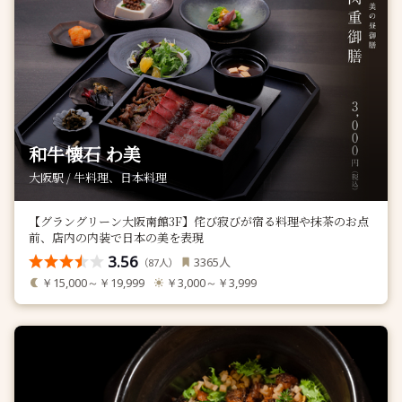
和牛懐石 わ美
大阪駅 / 牛料理、日本料理
【グラングリーン大阪南館3F】侘び寂びが宿る料理や抹茶のお点
前、店内の内装で日本の美を表現
3.56
人
3365
（
人）
87
￥15,000～￥19,999
￥3,000～￥3,999