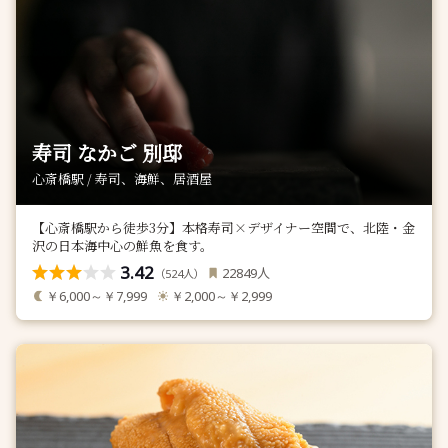
寿司 なかご 別邸
心斎橋駅 / 寿司、海鮮、居酒屋
【心斎橋駅から徒歩3分】本格寿司×デザイナー空間で、北陸・金
沢の日本海中心の鮮魚を食す。
3.42
人
22849
（
人）
524
￥6,000～￥7,999
￥2,000～￥2,999