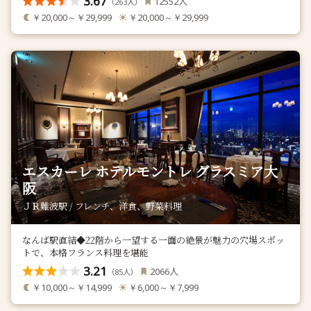
3.67
人
12552
（
人）
263
￥20,000～￥29,999
￥20,000～￥29,999
エスカーレ ホテルモントレ グラスミア大
阪
ＪＲ難波駅 / フレンチ、洋食、野菜料理
なんば駅直結◆22階から一望する一面の絶景が魅力の穴場スポッ
トで、本格フランス料理を堪能
3.21
人
2066
（
人）
85
￥10,000～￥14,999
￥6,000～￥7,999