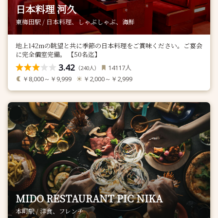
日本料理 河久
東梅田駅 / 日本料理、しゃぶしゃぶ、海鮮
地上142mの眺望と共に季節の日本料理をご賞味ください。ご宴会
に完全個室完備。 【50名迄】
3.42
人
14117
（
人）
240
￥8,000～￥9,999
￥2,000～￥2,999
MIDO RESTAURANT PIC NIKA
本町駅 / 洋食、フレンチ