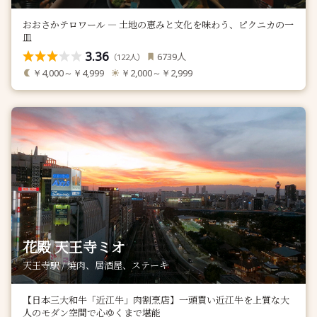
おおさかテロワール — 土地の恵みと文化を味わう、ピクニカの一
皿
3.36
人
6739
（
人）
122
￥4,000～￥4,999
￥2,000～￥2,999
花殿 天王寺ミオ
天王寺駅 / 焼肉、居酒屋、ステーキ
【日本三大和牛「近江牛」肉割烹店】一頭買い近江牛を上質な大
人のモダン空間で心ゆくまで堪能