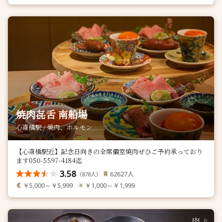
焼肉㐂舌 南船場
心斎橋駅 / 焼肉、ホルモン
【心斎橋駅近】記念日向きの全席個室焼肉ぜひご予約承っており
ます050-5597-4184迄
3.58
人
62627
（
人）
878
￥5,000～￥5,999
￥1,000～￥1,999