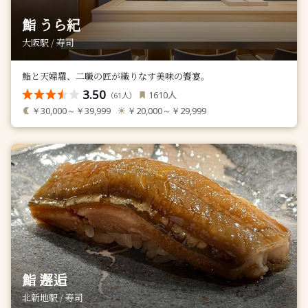
鮨 うら紀
大阪駅 / 寿司
鮨と天婦羅、二職の匠が織りなす美味の饗宴。
3.50
人
1610
（
人）
61
￥30,000～￥39,999
￥20,000～￥29,999
鮨 邂逅
北新地駅 / 寿司