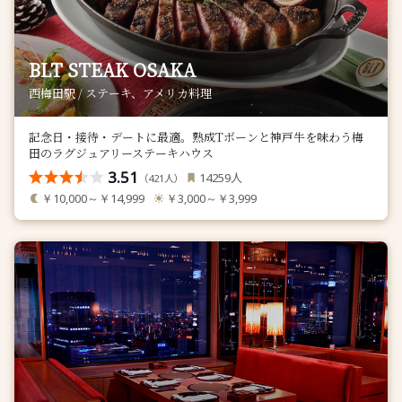
BLT STEAK OSAKA
西梅田駅 / ステーキ、アメリカ料理
記念日・接待・デートに最適。熟成Tボーンと神戸牛を味わう梅
田のラグジュアリーステーキハウス
3.51
人
14259
（
人）
421
￥10,000～￥14,999
￥3,000～￥3,999