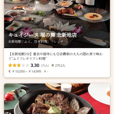
キュイジーヌ 福の舞 北新地店
北新地駅 / ふぐ、日本料理、フレンチ
【北新地駅3分】宴会や接待にも◎会員制の大人の隠れ家で味わ
う“ふぐフレタリアン料理”
3.30
人
2752
（
人）
71
￥10,000～￥14,999
-