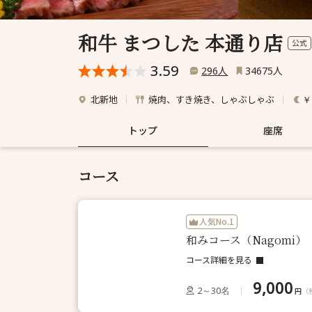
和牛 まつした 本通り店
公式
3.59
人
人
296
34675
北新地
焼肉、すき焼き、しゃぶしゃぶ
￥
トップ
座席
コース
人気No.1
和みコース（Nagomi）
コース詳細を見る
9,000
2～30名
円
（