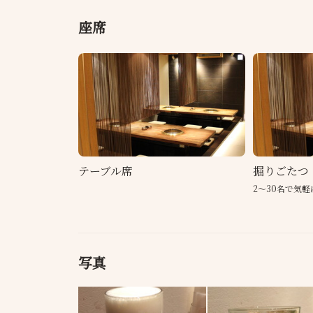
座席
テーブル席
掘りごたつ
2〜30名で気
写真