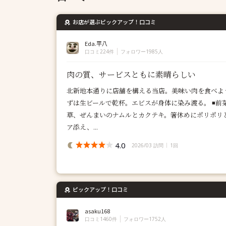
お店が選ぶピックアップ！口コミ
Eda.平八
口コミ224件
フォロワー1985人
肉の質、サービスともに素晴らしい
北新地本通りに店舗を構える当店。美味い肉を食べよ
ずは生ビールで乾杯。エビスが身体に染み渡る。 ◾️
草、ぜんまいのナムルとカクテキ。箸休めにポリポリと
ア添え、...
4.0
2026/03 訪問
1回
ピックアップ！口コミ
asaku168
口コミ1460件
フォロワー1752人