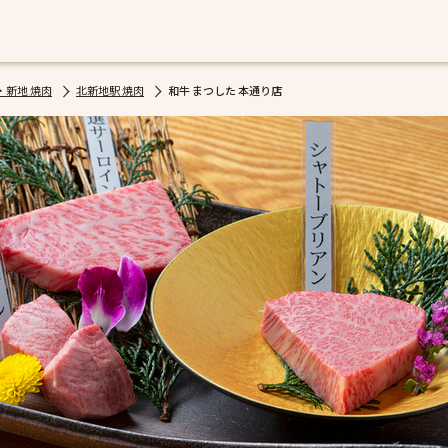
・新地 焼肉
北新地駅 焼肉
和牛 まつした 本通り店