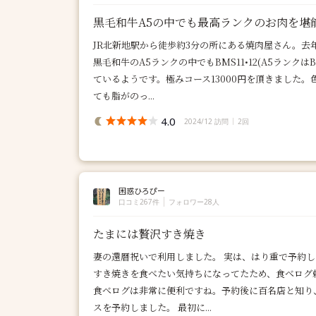
黒毛和牛A5の中でも最高ランクのお肉を堪
JR北新地駅から徒歩約3分の所にある焼肉屋さん。去
黒毛和牛のA5ランクの中でもBMS11•12(A5ランクは
ているようです。極みコース13000円を頂きました
ても脂がのっ...
4.0
2024/12 訪問
2回
困惑ひろぴー
口コミ267件
フォロワー28人
たまには贅沢すき焼き
妻の還暦祝いで利用しました。 実は、はり重で予約
すき焼きを食べたい気持ちになってたため、食べログ
食べログは非常に便利ですね。予約後に百名店と知り
スを予約しました。 最初に...