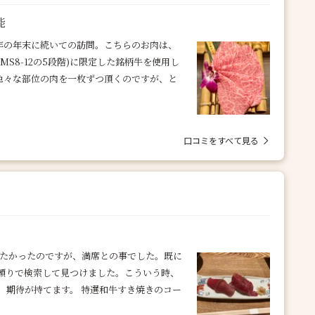
能
年の年末に続いての訪問。こちらのお肉は、
BMS8-12の5段階)に限定した銘柄牛を使用し
。色々な部位の肉を一枚ずつ頂くのですが、と
口コミをすべて見る
したかったのですが、満席との事でした。既に
頼りで検索して見つけました。こういう時、
、期待が持てます。 特選和牛すき焼きのコー