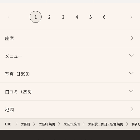
1
2
3
4
5
6
座席
メニュー
写真
（1890）
口コミ
（296）
地図
TOP
大阪府
大阪府 焼肉
大阪市 焼肉
大阪駅・梅田・新地 焼肉
北新地