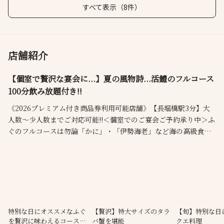
すべて表示（8件）
店舗紹介
【個室で贅沢な宴会に...】夏の風物詩...活鱧のフルコース
100分飲み放題付き!!
《2026プレミアム付き商品券利用可能店舗》【長堀橋駅3分】大
人数〜少人数までご対応可能!!＜個室でのご宴会ご予約承り中＞ふ
ぐのフルコースは勿論「かに」・「伊勢海老」など海の高級食材
を取り揃えました。全席個室でゆったりとお寛ぎいただけます。
接待や記念日、デートなど大切な人との特別な時間に・・・新鮮
な高級食材や魚介類を味わえる炭火焼も！2名様から利用できる半
個室もございます！
特別な日にオススメなふぐ
【贅沢】特大サイズのタラ
【旬】特別な日に
を贅沢に味わえるコースご
バ蟹を堪能
クエ料理