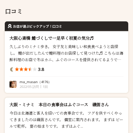
口コミ
お店が選ぶピックアップ！口コミ
大阪心斎橋 鱧づくしで一足早く初夏の気分♬
久しぶりのミナミ歩き。 女子友と美味しい和食食べようと店探
し。 鱧が出だしたんで鱧料理のお店探して見つけた♬ こちらは海
鮮料理のお店で冬はカニ、ふぐのコースを提供されてるようで
す。 今回は、淡路島産の活ハモが堪能できる全8品の 雅コースを
3.8
いただいて来ました。 期間限定で8,800円のところを6,500円。
しかもネット予約限定でプラス1,000円で120分の飲み放題付きに
ma_masan
（4176）
❗️...
2022/05 訪問
1回
大阪・ミナミ 本日の食事会はふぐコース 磯笛さん
今日は北海道と客人を招いての食事会です。 フグを供すべくやっ
てきましたのは磯笛さんです。 個室に案内されます。 まずは ビー
ルで乾杯。 宴の始まりです。 まずはふぐ...