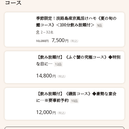
コース
季節限定！淡路島産京風活けハモ《夏の旬の
鱧コース》＜100分飲み放題付＞
9品
2～32名
7,500
円
10,280円
（税込）
【飲み放題付】《ふぐ蟹の究極コース》◆特別
な日に…
12品
14,800
円
（税込）
【飲み放題付】《磯笛コース》◆豪勢な宴会
に…※要事前予約
10品
12,000
円
（税込）