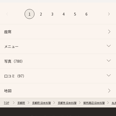
1
2
3
4
5
6
座席
メニュー
写真
（780）
口コミ
（97）
地図
TOP
京都府
京都府 日本料理
京都市 日本料理
御所周辺 日本料理
丸