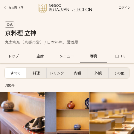
ログイン
丸太町（京都市営）駅グルメ
公式
京料理 立神
丸太町駅（京都市営） / 日本料理、居酒屋
トップ
座席
メニュー
写真
口コミ
すべて
料理
ドリンク
内観
外観
その他
780件