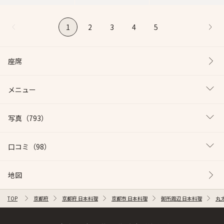
1
2
3
4
5
座席
メニュー
写真
（793）
口コミ
（98）
地図
TOP
京都府
京都府 日本料理
京都市 日本料理
御所周辺 日本料理
丸