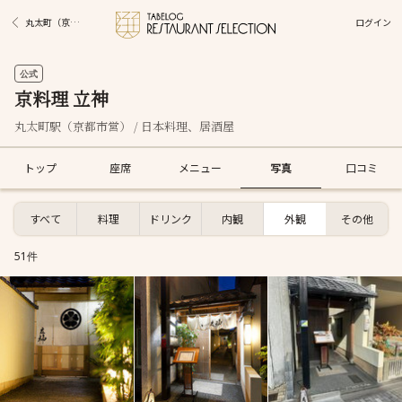
ログイン
丸太町（京都市営）駅グルメ
公式
京料理 立神
丸太町駅（京都市営） / 日本料理、居酒屋
トップ
座席
メニュー
写真
口コミ
すべて
料理
ドリンク
内観
外観
その他
51件