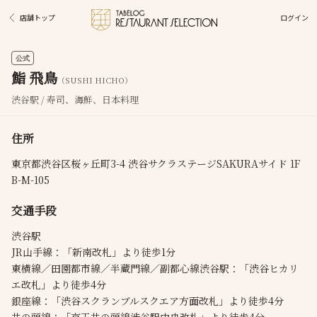
ログイン
店舗トップ
公式
鮨 飛鳥
（SUSHI HICHO）
渋谷駅 / 寿司、海鮮、日本料理
住所
東京都渋谷区桜ヶ丘町3-4 渋谷サクラステージSAKURAサイド 1F
B-M-105
交通手段
渋谷駅
JR山手線：「新南改札」より徒歩1分
東横線／田園都市線／半蔵門線／副都心線渋谷駅：「渋谷ヒカリ
エ改札」より徒歩4分
銀座線：「渋谷スクランブルスクエア方面改札」より徒歩4分