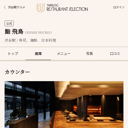
ログイン
渋谷駅グルメ
公式
鮨 飛鳥
（SUSHI HICHO）
渋谷駅 / 寿司、海鮮、日本料理
トップ
座席
メニュー
写真
口コミ
カウンター