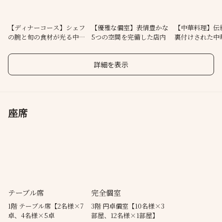
■伝統とモダンの融合、5つのフロア
カジュアルな1階、半個室の2階
円卓個室の3階、メインダイニングの5階、6階VIPルーム
【ディナーコース】シェフ
【優雅な個室】表情豊かな
【中華料理】伝
の腕と旬の食材が光る中華
5つの空間を完備した店内
裏付けされた中
料理ー
【夏季休業のお知らせ】
8月14日～16日終日休業いたします。
詳細を表示
座席
テーブル席
完全個室
1階 テーブル席【2名様×7
3階 円卓個室【10名様×3
卓、4名様×5卓
部屋、12名様×1部屋】