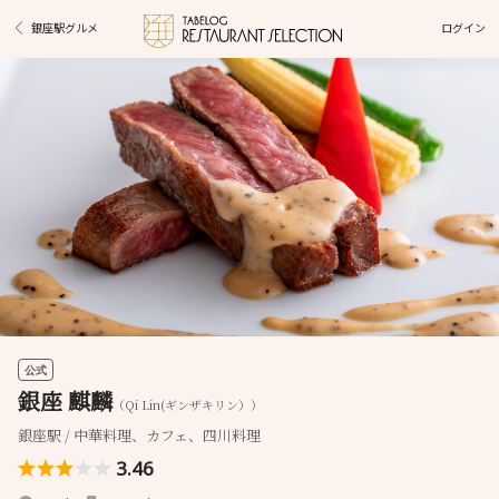
ログイン
銀座駅グルメ
公式
銀座 麒麟
（Qi Lin(ギンザキリン））
銀座駅 / 中華料理、カフェ、四川料理
3.46