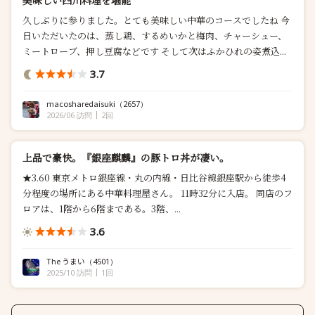
美味しい四川料理を堪能
久しぶりに参りました。とても美味しい中華のコースでしたね 今
日いただいたのは、蒸し鶏、するめいかと梅肉、チャーシュー、
ミートローブ、押し豆腐などです そして次はふかひれの姿煮込...
3.7
macosharedaisuki
（2657）
2026/06 訪問
2回
上品で豪快。『銀座麒麟』の豚トロ丼が凄い。
★3.60 東京メトロ銀座線・丸の内線・日比谷線銀座駅から徒歩4
分程度の場所にある中華料理屋さん。 11時32分に入店。 同店のフ
ロアは、1階から6階まである。3階、...
3.6
The うまい
（4501）
2025/10 訪問
1回