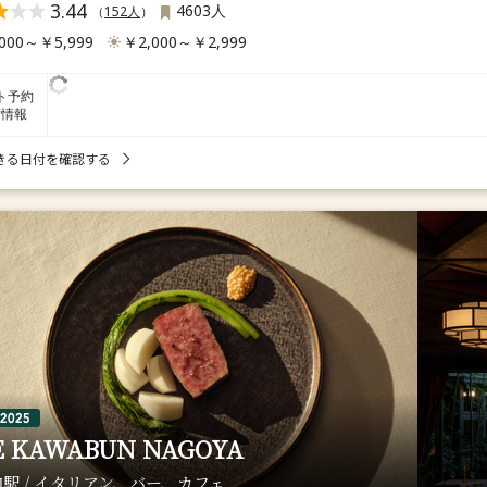
3.44
4603人
（
152人
）
000～￥5,999
￥2,000～￥2,999
ト予約
席情報
きる日付を確認する
E KAWABUN NAGOYA
駅 / イタリアン、バー、カフェ