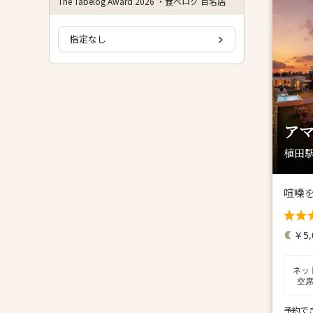
The Tabelog Award 2026 ・食べログ 百名店
指定なし
ア
植田駅
喧噪
￥5,
ネッ
空
予約で