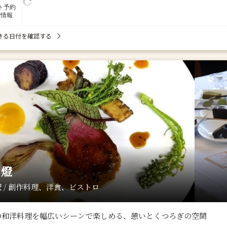
ト予約
席情報
きる日付を確認する
ス燈
 / 創作料理、洋食、ビストロ
の和洋料理を幅広いシーンで楽しめる、憩いとくつろぎの空間