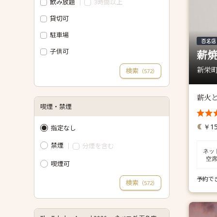
飲み放題
3時間以上
貸切可
駐車場
子供可
薪
新栄町
検索
（
）
572
薪火
喫煙・禁煙
￥15
指定なし
禁煙
分煙を含む
ネッ
空
喫煙可
予約で
検索
（
）
572