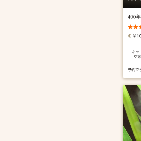
400
￥10
ネッ
空
予約で