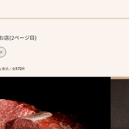
お店(2ページ目)
を表示
／
全
572
件