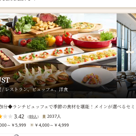
UST
 / レストラン、ビュッフェ、洋食
駅8分◆ランチビュッフェで季節の食材を堪能！メインが選べるセミ
3.42
2037人
（
89人
）
000～￥5,999
￥4,000～￥4,999