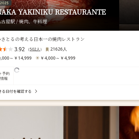
NAKA YAKINIKU RESTAURANTE
古屋駅 / 焼肉、牛料理
かさとるの考える日本一の焼肉レストラン
3.92
21626人
（
502人
）
,000～￥14,999
￥4,000～￥4,999
ト予約
席情報
きる日付を確認する