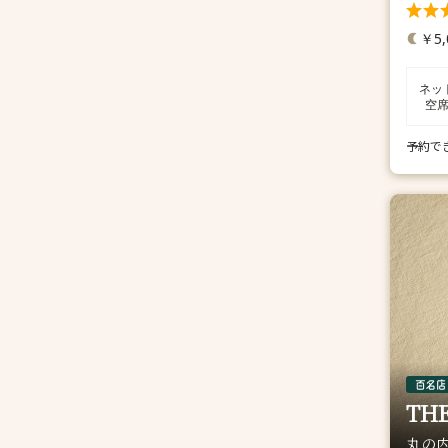
￥5,
ネッ
空
予約で
TH
丸の内