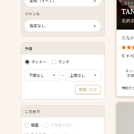
愛知（すべて）
TA
ジャンル
名鉄名
指定なし
たな
予算
￥10
ディナー
ランチ
ネッ
~
空
予約で
検索
（
）
572
こだわり
個室
半個室を含む