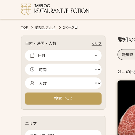
TOP
愛知県 グルメ
2ページ目
愛知の
日付・時間・人数
クリア
愛知県
日付
21
～
40
件
検索
（
）
572
エリア