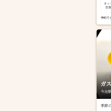
ネッ
空
予約で
ガ
今池駅
季節