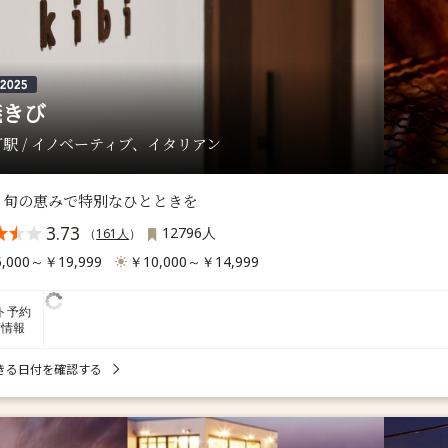
焼きび
駅 / イノベーティブ、イタリアン
と旬の恵みで特別なひとときを
3.73
12796人
（
161人
）
,000～￥19,999
￥10,000～￥14,999
ト予約
席情報
きる日付を確認する