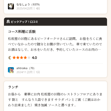
レストラン街は格好の場所。 選んだのは、その中でも一番待ち...
ななしょう
（9379）
2025/04 訪問
4回
ピックアップ！口コミ
コース料理に舌鼓
松坂屋の10階にあるビーフオークマさんに訪問。 お昼をろくに食
べていなかったので随分とお腹が空いていた。 車で来ていたので
お酒はなしで、お水をいただき、予約していたコースのお肉の焼
き加減と、ソース、あとは締めのご飯をどうするのかを選んだ。
4.0
最初にお通しで、トマト酢とスモークサーモンをい...
ahtroika
（70）
2024/11 訪問
1回
ランチ
お昼から 豪華にお肉 松坂屋の10階のレストランフロアにありま
す 割と すんなり入店できます サラダ パンとご飯（ご飯はおか
わり出来ました） 焼き加減 ソースと選べます...