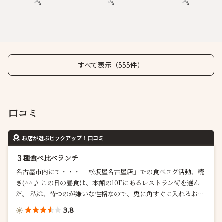
すべて表示（555件）
口コミ
お店が選ぶピックアップ！口コミ
３種食べ比べランチ
名古屋市内にて・・・ 「松坂屋名古屋店」での食べログ活動、続
き(^^♪ この日の昼食は、本館の10Fにあるレストラン街を選ん
だ。 私は、待つのが嫌いな性格なので、兎に角すぐに入れるお店
が良い。 勿論、美味しければもっと良いが、どちらを優先するか
3.8
と言えば待たなくても入れる方・・・ と言うことで、この10Fの