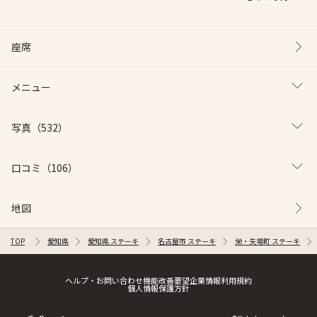
座席
メニュー
写真
（532）
口コミ
（106）
地図
TOP
愛知県
愛知県 ステーキ
名古屋市 ステーキ
栄・矢場町 ステーキ
ヘルプ・お問い合わせ
機能改善要望
企業情報
利用規約
個人情報保護方針