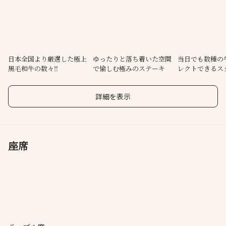
松坂屋の最上階に位置するステーキレストランにて、上質な空間
と心を込めたおもてなしで、特別なひとときをお愉しみ下さいま
せ。
日本全国より厳選した極上
ゆったりと落ち着いた空間
当日でも数種の
黒毛和牛の数々‼
で愉しむ極みのステーキ
レクトできるス
力‼
詳細を表示
座席