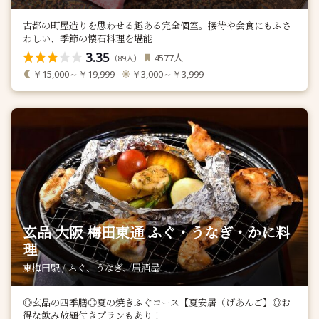
古都の町屋造りを思わせる趣ある完全個室。接待や会食にもふさ
わしい、季節の懐石料理を堪能
3.35
人
4577
（
人）
89
￥15,000～￥19,999
￥3,000～￥3,999
玄品 大阪 梅田東通 ふぐ・うなぎ・かに料
理
東梅田駅 / ふぐ、うなぎ、居酒屋
◎玄品の四季膳◎夏の焼きふぐコース【夏安居（げあんご】◎お
得な飲み放題付きプランもあり！