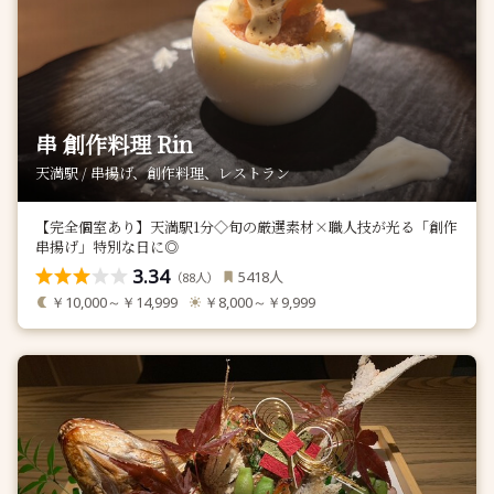
串 創作料理 Rin
天満駅 / 串揚げ、創作料理、レストラン
【完全個室あり】天満駅1分◇旬の厳選素材×職人技が光る「創作
串揚げ」特別な日に◎
3.34
人
5418
（
人）
88
￥10,000～￥14,999
￥8,000～￥9,999