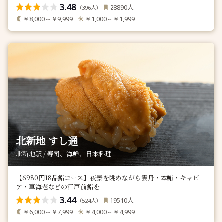
3.48
人
28890
（
人）
396
￥8,000～￥9,999
￥1,000～￥1,999
北新地 すし通
北新地駅 / 寿司、海鮮、日本料理
【6980円18品鮨コース】夜景を眺めながら雲丹・本鮪・キャビ
ア・車海老などの江戸前鮨を
3.44
人
19510
（
人）
524
￥6,000～￥7,999
￥4,000～￥4,999