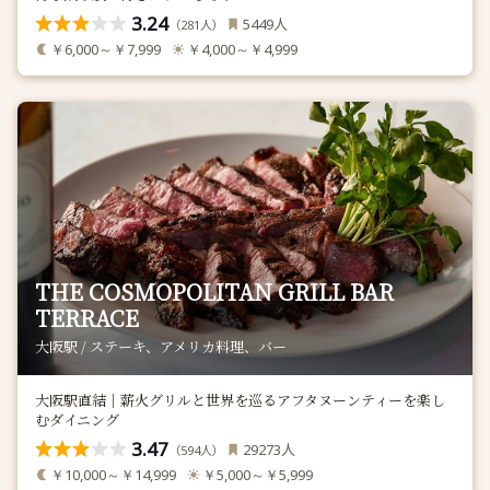
3.24
人
5449
（
人）
281
￥6,000～￥7,999
￥4,000～￥4,999
THE COSMOPOLITAN GRILL BAR
TERRACE
大阪駅 / ステーキ、アメリカ料理、バー
大阪駅直結｜薪火グリルと世界を巡るアフタヌーンティーを楽し
むダイニング
3.47
人
29273
（
人）
594
￥10,000～￥14,999
￥5,000～￥5,999