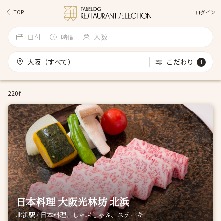
ログイン
TOP
日付
時間
人数
大阪（すべて）
こだわり
1
220件
日本料理 大阪光林坊 北浜
北浜駅 / 日本料理、しゃぶしゃぶ、ステーキ