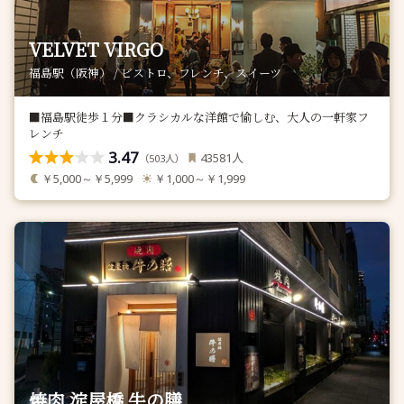
VELVET VIRGO
福島駅（阪神） / ビストロ、フレンチ、スイーツ
■福島駅徒歩１分■クラシカルな洋館で愉しむ、大人の一軒家フ
レンチ
3.47
人
43581
（
人）
503
￥5,000～￥5,999
￥1,000～￥1,999
焼肉 淀屋橋 牛の膳