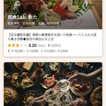
和食Lab. 新た
肥後橋駅 / 日本料理、釜飯、創作料理
【完全個室完備】季節の厳選食材を用いた和食コースと大人の落
ち着き空間◆接待や顔合わせに◎
3.20
人
5275
（
人）
83
￥10,000～￥14,999
￥3,000～￥3,999