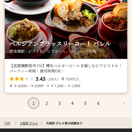
ベルジアンブラッスリーコート バレル
肥後橋駅 / ビストロ、ビアホール、ヨーロッパ料理
【淀屋橋駅徒歩3分】樽生ベルギービールを愉しむビアビストロ！
パーティー利用・貸切利用OK！
3.43
人
15915
（
人）
200
￥4,000～￥4,999
￥1,000～￥1,999
1
2
3
4
5
6
TOP
大阪府 グルメ
大阪府 グルメ 飲み放題あり