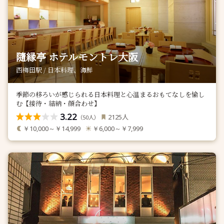
隨縁亭 ホテルモントレ大阪
西梅田駅 / 日本料理、海鮮
季節の移ろいが感じられる日本料理と心温まるおもてなしを愉し
む【接待・結納・顔合わせ】
3.22
人
2125
（
人）
50
￥10,000～￥14,999
￥6,000～￥7,999