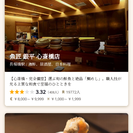
魚匠 銀平 心斎橋店
長堀橋駅 / 海鮮、居酒屋、日本料理
【心斎橋・完全個室】選ぶ旬の鮮魚と絶品「鯛めし」。職人技が
光る上質な和食で至福のひとときを
3.32
人
19772
（
人）
408
￥8,000～￥9,999
￥1,000～￥1,999