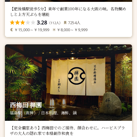
【肥後橋駅徒歩5分】来年で創業100年になる大阪の味。名物鯛め
しと上方天ぷらを堪能
3.28
人
7254
（
人）
112
￥15,000～￥19,999
￥8,000～￥9,999
西梅田 禅園
福島駅（阪神） / 日本料理、海鮮、鍋
【完全個室あり】西梅田でのご接待、顔合わせに。ハービスプラ
ザの大人の隠れ家で本格創作和食を