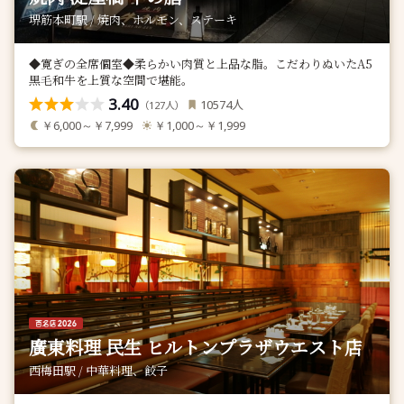
堺筋本町駅 / 焼肉、ホルモン、ステーキ
◆寛ぎの全席個室◆柔らかい肉質と上品な脂。こだわりぬいたA5
黒毛和牛を上質な空間で堪能。
3.40
人
10574
（
人）
127
￥6,000～￥7,999
￥1,000～￥1,999
廣東料理 民生 ヒルトンプラザウエスト店
西梅田駅 / 中華料理、餃子