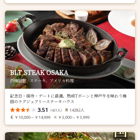
BLT STEAK OSAKA
西梅田駅 / ステーキ、アメリカ料理
記念日・接待・デートに最適。熟成Tボーンと神戸牛を味わう梅
田のラグジュアリーステーキハウス
3.51
人
14282
（
人）
421
￥10,000～￥14,999
￥3,000～￥3,999