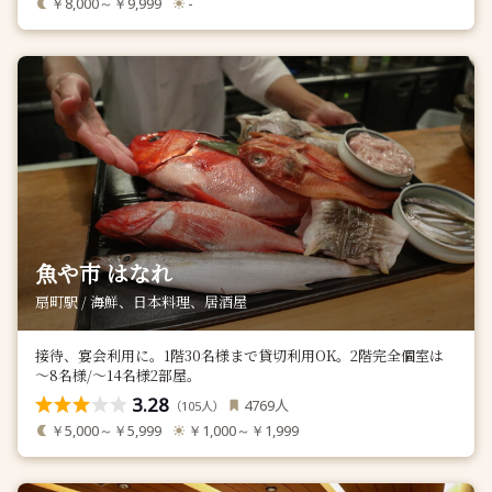
￥8,000～￥9,999
-
魚や市 はなれ
扇町駅 / 海鮮、日本料理、居酒屋
接待、宴会利用に。1階30名様まで貸切利用OK。2階完全個室は
～8名様/～14名様2部屋。
3.28
人
4769
（
人）
105
￥5,000～￥5,999
￥1,000～￥1,999