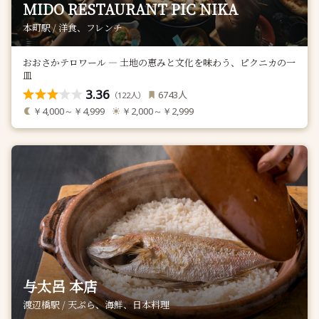
MIDO RESTAURANT PIC NIKA
本町駅 / 洋食、フレンチ
おおさかテロワール — 土地の恵みと文化を味わう、ピクニカの一
皿
3.36
人
6743
（
人）
122
￥4,000～￥4,999
￥2,000～￥2,999
与太呂 本店
渡辺橋駅 / 天ぷら、海鮮、日本料理