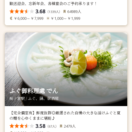
歓送迎会、忘新年会、各種宴会のご予約承ります！
3.68
人
64989
（
人）
1339
￥6,000～￥7,999
￥1,000～￥1,999
ふぐ御料理處 でん
桜ノ宮駅 / ふぐ、鍋、居酒屋
【完全個室有】鮮度抜群◎厳選された自慢の大きな活けふぐと夏
の鱧を心ゆくままに堪能♪
3.58
人
2479
（
人）
67