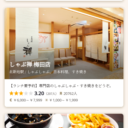
しゃぶ禅 梅田店
北新地駅 / しゃぶしゃぶ、日本料理、すき焼き
【ランチ要予約】専門店のしゃぶしゃぶ・すき焼きをどうぞ。
3.20
人
20762
（
人）
207
￥6,000～￥7,999
￥1,000～￥1,999