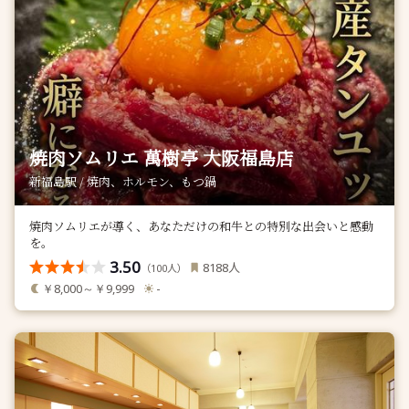
焼肉ソムリエ 萬樹亭 大阪福島店
新福島駅 / 焼肉、ホルモン、もつ鍋
焼肉ソムリエが導く、あなただけの和牛との特別な出会いと感動
を。
3.50
人
8188
（
人）
100
￥8,000～￥9,999
-