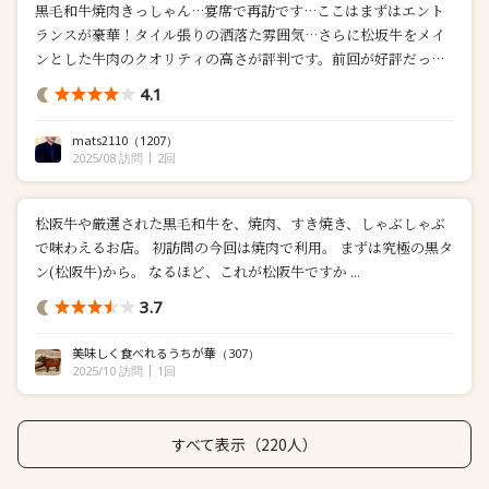
黒毛和牛焼肉きっしゃん…宴席で再訪です…ここはまずはエント
ランスが豪華！タイル張りの洒落た雰囲気…さらに松坂牛をメイ
ンとした牛肉のクオリティの高さが評判です。前回が好評だった
ので…今日も華コース（フィレ→シャトーブリアン変更）を個室
4.1
でいただきます！ ここは相変わらずお肉が素晴らしい…最初は見
た目も...
mats2110
（1207）
2025/08 訪問
2回
松阪牛や厳選された黒毛和牛を、焼肉、すき焼き、しゃぶしゃぶ
で味わえるお店。 初訪問の今回は焼肉で利用。 まずは究極の黒タ
ン(松阪牛)から。 なるほど、これが松阪牛ですか ...
3.7
美味しく食べれるうちが華
（307）
2025/10 訪問
1回
すべて表示（220人）