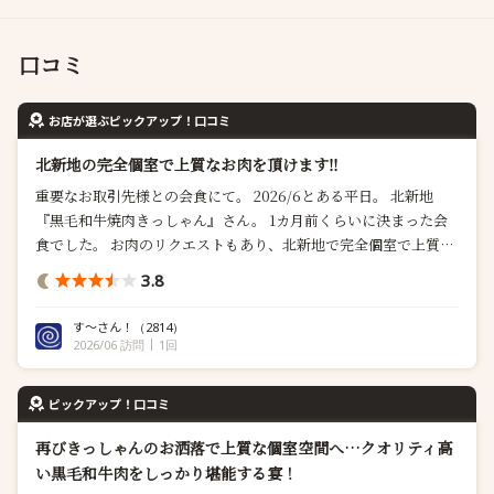
口コミ
お店が選ぶピックアップ！口コミ
北新地の完全個室で上質なお肉を頂けます‼️
重要なお取引先様との会食にて。 2026/6とある平日。 北新地
『黒毛和牛焼肉きっしゃん』さん。 1カ月前くらいに決まった会
食でした。 お肉のリクエストもあり、北新地で完全個室で上質な
お肉を頂けそうなお店を探して、こちらを予約しました。 肉質、
3.8
アルコール、色々と北新地クオリティだなぁと思いました。 参加
者の皆様、満足されていたようで良かったです。 ごちそうさまで
す〜さん！
（2814）
した。
2026/06 訪問
1回
ピックアップ！口コミ
再びきっしゃんのお洒落で上質な個室空間へ…クオリティ高
い黒毛和牛肉をしっかり堪能する宴！