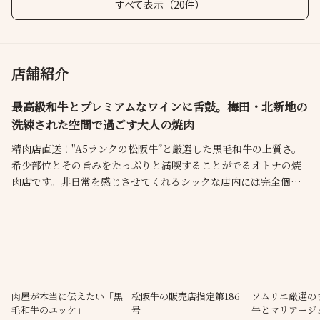
すべて表示（20件）
店舗紹介
最高級和牛とプレミアムなワインに舌鼓。梅田・北新地の
洗練された空間で過ごす大人の焼肉
精肉店直送！"A5ランクの松阪牛”と厳選した黒毛和牛の上質さ。
希少部位とその旨みをたっぷりと満喫することがでるオトナの焼
肉店です。非日常を感じさせてくれるシックな店内には完全個室
も完備されており、接待やデート、記念日などとっておきの時間
を過ごすのにふさわしい雰囲気が漂います。ソムリエが厳選した
希少なワインは2台のセラーで厳しく品質管理。大切な方と過ごす
充実したひと時にご利用いただけるお店です。
肉屋が本当に伝えたい「黒
松阪牛の販売店指定第186
ソムリエ厳選の
毛和牛のユッケ」
号
牛とマリアージ