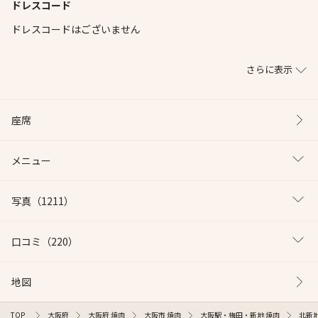
ドレスコード
ドレスコードはございません
さらに表示
座席
メニュー
写真
（1211）
口コミ
（220）
地図
TOP
大阪府
大阪府 焼肉
大阪市 焼肉
大阪駅・梅田・新地 焼肉
北新地