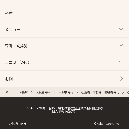
座席
メニュー
写真
（4148）
口コミ
（240）
地図
TOP
大阪府
大阪府 寿司
大阪市 寿司
心斎橋・南船場・長堀橋 寿司
ヘルプ・お問い合わせ
機能改善要望
企業情報
利用規約
個人情報保護方針
©Kakaku.com, Inc.