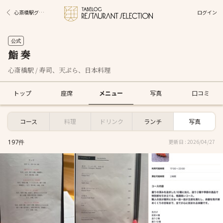
ログイン
心斎橋駅グルメ
公式
鮨 奏
心斎橋駅 / 寿司、天ぷら、日本料理
トップ
座席
メニュー
写真
口コミ
コース
料理
ドリンク
ランチ
写真
197件
更新日 : 2026/04/27