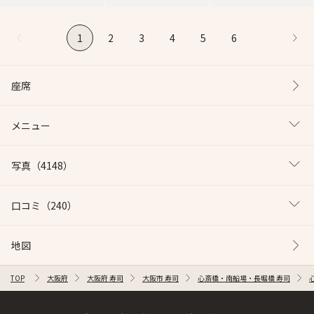
1
2
3
4
5
6
座席
メニュー
写真
（4148）
口コミ
（240）
地図
TOP
大阪府
大阪府 寿司
大阪市 寿司
心斎橋・南船場・長堀橋 寿司