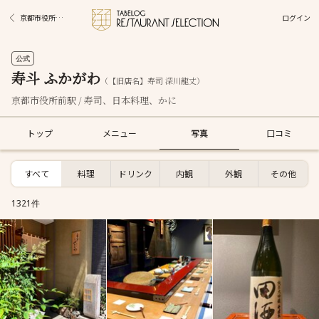
ログイン
京都市役所前駅グルメ
公式
寿斗 ふかがわ
（【旧店名】寿司 深川龍丈）
京都市役所前駅 / 寿司、日本料理、かに
トップ
メニュー
写真
口コミ
すべて
料理
ドリンク
内観
外観
その他
1321件