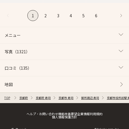
1
2
3
4
5
6
メニュー
写真
（1321）
口コミ
（135）
地図
TOP
京都府
京都府 寿司
京都市 寿司
御所周辺 寿司
京都市役所前駅 
ヘルプ・お問い合わせ
機能改善要望
企業情報
利用規約
個人情報保護方針