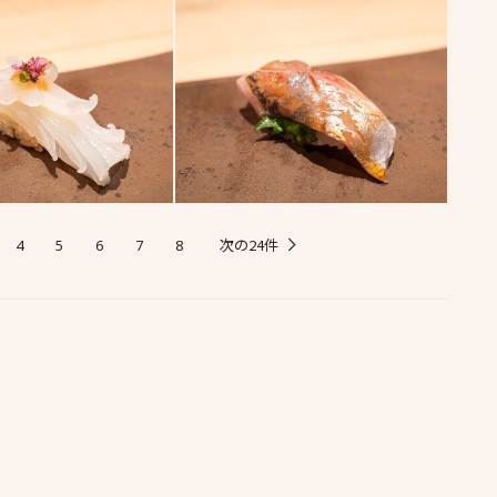
次の24件
4
5
6
7
8