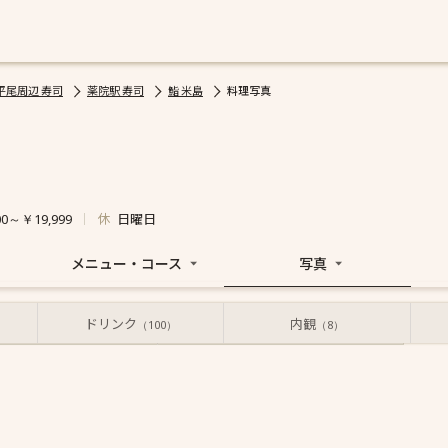
平尾周辺 寿司
薬院駅 寿司
鮨 米島
料理写真
休
日曜日
00～￥19,999
メニュー・コース
写真
ドリンク
内観
お店からの写真
投稿された写真
（100）
（8）