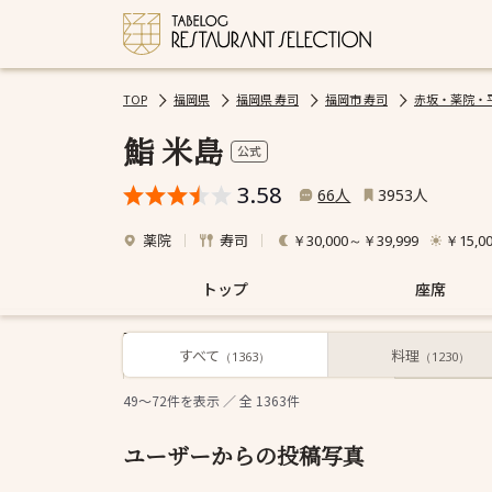
TOP
福岡県
福岡県 寿司
福岡市 寿司
赤坂・薬院・
鮨 米島
公式
3.58
人
人
66
3953
薬院
寿司
￥30,000～￥39,999
￥15,0
トップ
座席
すべて
料理
すべて
（1363）
（1230）
49～72
件を表示 ／ 全
1363
件
ユーザーからの投稿写真