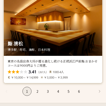
鮨 清松
博多駅 / 寿司、海鮮、日本料理
東京の名店出身大将が握る進化し続ける正統派江戸前鮨 おまかせ
コースは9000円よりご用意。
3.41
人
10654
（
人）
267
￥10,000～￥14,999
￥3,000～￥3,999
1
2
3
4
5
6