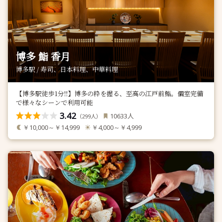
博多 鮨 香月
博多駅 / 寿司、日本料理、中華料理
【博多駅徒歩1分‼】博多の粋を握る、至高の江戸前鮨。個室完備
で様々なシーンで利用可能
3.42
人
10633
（
人）
299
￥10,000～￥14,999
￥4,000～￥4,999