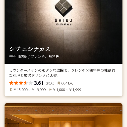
シブ ニシナカス
中洲川端駅 / フレンチ、鳥料理
カウンターメインのモダンな空間で、フレンチ×鶏料理の独創的
な料理と厳選ドリンクに舌鼓。
3.61
人
6641
（
人）
85
￥15,000～￥19,999
￥1,000～￥1,999