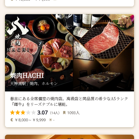
焼肉HACHI
天神南駅 / 焼肉、ホルモン
春吉にある全席個室の焼肉店。高級店と同品質の希少なA5ランク
『雌牛』をリーズナブルに堪能。
3.07
人
1093
（
人）
14
￥8,000～￥9,999
-