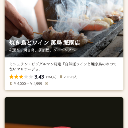
焼き鳥とワイン 萬鳥 祇園店
祇園駅 / 焼き鳥、居酒屋、ダイニングバー
ミシュラン・ビブグルマン認定「自然派ワインと焼き鳥のかつて
ないマリアージュ」
3.43
人
20398
（
人）
261
￥4,000～￥4,999
-