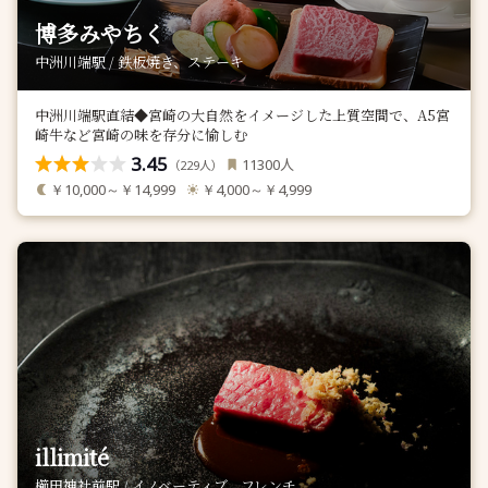
博多みやちく
中洲川端駅 / 鉄板焼き、ステーキ
中洲川端駅直結◆宮崎の大自然をイメージした上質空間で、A5宮
崎牛など宮崎の味を存分に愉しむ
3.45
人
11300
（
人）
229
￥10,000～￥14,999
￥4,000～￥4,999
illimité
櫛田神社前駅 / イノベーティブ、フレンチ