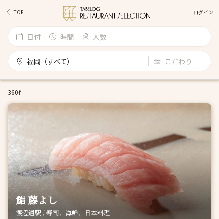
ログイン
TOP
日付
時間
人数
福岡（すべて）
こだわり
360件
鮨 藤よし
渡辺通駅 / 寿司、海鮮、日本料理