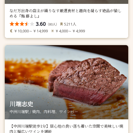
なだ万出身の店主が織りなす厳選食材と趣向を凝らす絶品が愉し
める『鮨 藤よし』
3.60
人
5211
（
人）
80
￥10,000～￥14,999
￥4,000～￥4,999
川端志史
中洲川端駅 / 焼肉、肉料理、ワインバー
【中洲川端駅徒歩1分】居心地の良い落ち着いた空間で美味しい焼
肉と幅広いワインを堪能