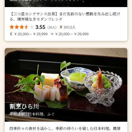
【三つ星カンテサンス出身】まだ名前のない感動を生み出し続け
る、境界線なきモダンフレンチ
3.55
人
3012
（
人）
35
￥20,000～￥29,999
￥20,000～￥29,999
割烹ひら川
平和通駅 / 日本料理、ふぐ
四季折々の食材を活かし、季節の移ろいを愉しむ日本料理。風情