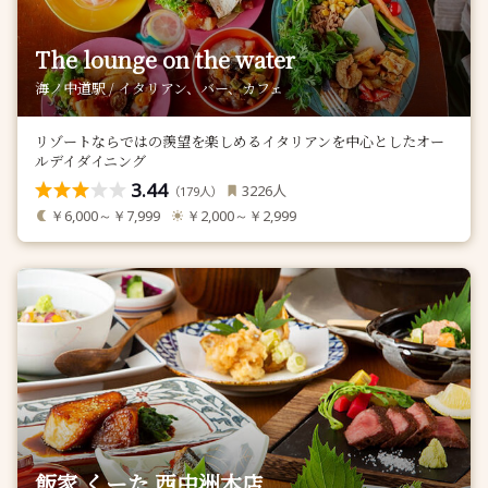
The lounge on the water
海ノ中道駅 / イタリアン、バー、カフェ
リゾートならではの羨望を楽しめるイタリアンを中心としたオー
ルデイダイニング
3.44
人
3226
（
人）
179
￥6,000～￥7,999
￥2,000～￥2,999
飯家 くーた 西中洲本店