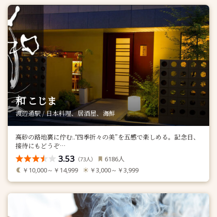
和 こじま
渡辺通駅 / 日本料理、居酒屋、海鮮
高砂の路地裏に佇む..‟四季折々の美”を五感で楽しめる。記念日、
接待にもどうぞ…
3.53
人
6186
（
人）
73
￥10,000～￥14,999
￥3,000～￥3,999