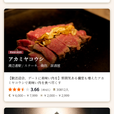
アカミヤコウシ
渡辺通駅 / ステーキ、焼肉、居酒屋
【歓送迎会、デートに美味い肉を】雰囲気ある個室も増えたアカ
ミヤコウシで美味い肉を食べ尽くす
3.66
人
30812
（
人）
494
￥6,000～￥7,999
￥2,000～￥2,999