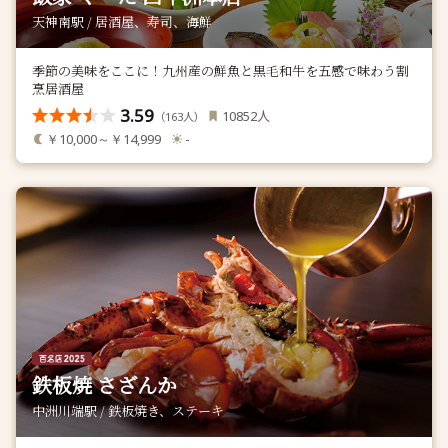
天神南駅 / 居酒屋、寿司、海鮮
季節の美味をここに！九州産の鮮魚と黒毛和牛を五感で味わう割
烹居酒屋
3.59
人
10852
（
人）
163
￥10,000～￥14,999
-
鉄板焼 さざんか
中洲川端駅 / 鉄板焼き、ステーキ