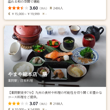
溢れる和の空間で堪能
3.60
人
2436
（
人）
39
￥15,000～￥19,999
-
やまや総本店 膳
薬院駅 / 日本料理
【薬院駅徒歩7分】九州の食材や料理の可能性を切り開く彩豊かな
コース料理をご提供。
3.07
人
2188
（
人）
38
￥10,000～￥14,999
-