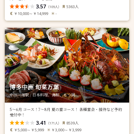
3.57
人
5363
（
人）
109
￥10,000～￥14,999
-
博多中洲 旬菜万葉
中洲川端駅 / 日本料理、海鮮、もつ鍋
5～6月 コース！7～8月 夏の宴コース！ 各種宴会・接待など予約
受付中！
3.41
人
8539
（
人）
171
￥5,000～￥5,999
￥3,000～￥3,999