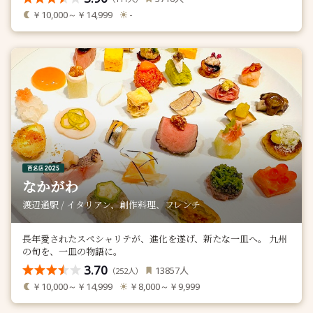
￥10,000～￥14,999
-
なかがわ
渡辺通駅 / イタリアン、創作料理、フレンチ
長年愛されたスペシャリテが、進化を遂げ、新たな一皿へ。 九州
の旬を、一皿の物語に。
3.70
人
13857
（
人）
252
￥10,000～￥14,999
￥8,000～￥9,999