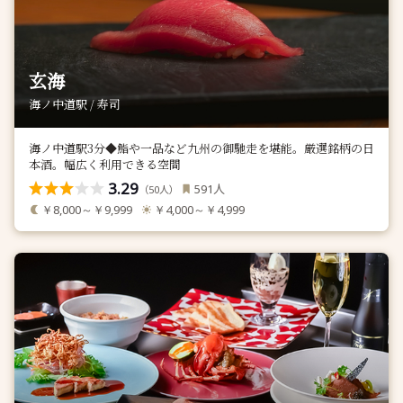
玄海
海ノ中道駅 / 寿司
海ノ中道駅3分◆鮨や一品など九州の御馳走を堪能。厳選銘柄の日
本酒。幅広く利用できる空間
3.29
人
591
（
人）
50
￥8,000～￥9,999
￥4,000～￥4,999