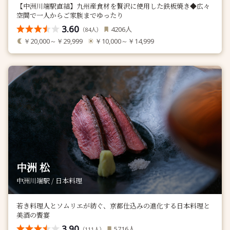
【中洲川端駅直結】九州産食材を贅沢に使用した鉄板焼き◆広々
空間で一人からご家族までゆったり
3.60
人
4206
（
人）
84
￥20,000～￥29,999
￥10,000～￥14,999
中洲 松
中洲川端駅 / 日本料理
若き料理人とソムリエが紡ぐ、京都仕込みの進化する日本料理と
美酒の饗宴
3.90
人
5716
（
人）
111