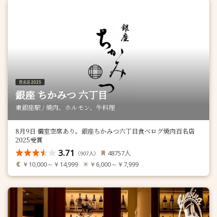
銀座 ちかみつ 六丁目
東銀座駅 / 焼肉、ホルモン、牛料理
8月9日 個室空席あり。銀座ちかみつ六丁目食べログ焼肉百名店
2025受賞
3.71
人
48757
（
人）
907
￥10,000～￥14,999
￥6,000～￥7,999