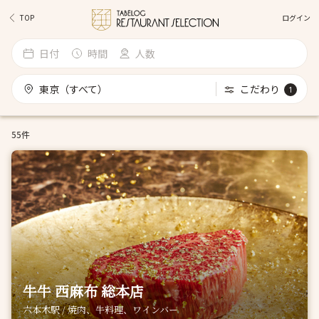
ログイン
TOP
日付
時間
人数
東京（すべて）
こだわり
1
55件
牛牛 西麻布 総本店
六本木駅 / 焼肉、牛料理、ワインバー