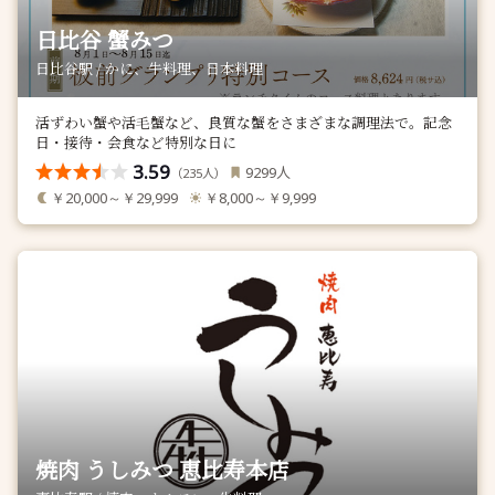
日比谷 蟹みつ
日比谷駅 / かに、牛料理、日本料理
活ずわい蟹や活毛蟹など、良質な蟹をさまざまな調理法で。記念
日・接待・会食など特別な日に
3.59
人
9299
（
人）
235
￥20,000～￥29,999
￥8,000～￥9,999
焼肉 うしみつ 恵比寿本店