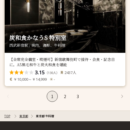
炭和食かなうS 特別室
西武新宿駅 / 焼肉、海鮮、牛料理
【全席完全個室・喫煙可】新宿歌舞伎町で接待・会食・記念日
に。A5黒毛和牛と炭火和食を堪能
3.15
人
2437
（
人）
130
￥10,000～￥14,999
-
1
2
3
TOP
東京都
東京都 牛料理