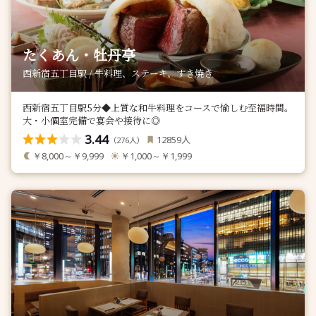
たくあん・牡丹亭
西新宿五丁目駅 / 牛料理、ステーキ、すき焼き
西新宿五丁目駅5分◆上質な和牛料理をコースで愉しむ至福時間。
大・小個室完備で宴会や接待に◎
3.44
人
12859
（
人）
276
￥8,000～￥9,999
￥1,000～￥1,999