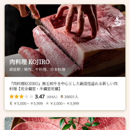
肉料理 KOJIRO
銀座駅 / 焼肉、牛料理、日本料理
『肉料理KOJIRO』黒毛和牛を中心とした創造性溢れる新しい肉
料理【完全個室・半個室完備】
3.47
人
36601
（
人）
694
￥5,000～￥5,999
￥3,000～￥3,999