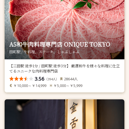
A5和牛肉料理専門店 ONIQUE TOKYO
田町駅 / 牛料理、ステーキ、しゃぶしゃぶ
【三田駅 徒歩1分 / 田町駅 徒歩3分】 厳選和牛を様々な料理に仕立
てるユニークな肉料理専門店
3.56
人
28644
（
人）
394
￥10,000～￥14,999
￥5,000～￥5,999