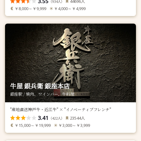
3.55
人
44696
（
人）
934
￥8,000～￥9,999
￥4,000～￥4,999
牛屋 銀兵衛 銀座本店
銀座駅 / 焼肉、ワインバー、牛料理
"産地直送神戸牛・近江牛" × "イノベーティブフレンチ"
3.41
人
23544
（
人）
422
￥15,000～￥19,999
￥3,000～￥3,999