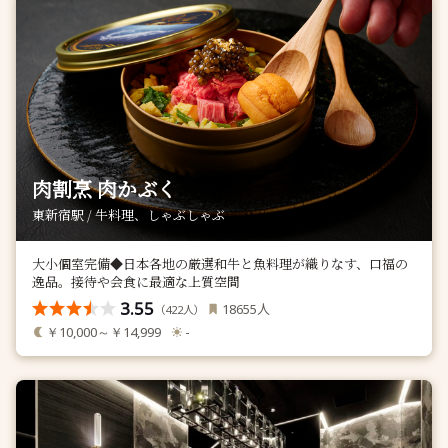
肉割烹 肉かぶく
東新宿駅 / 牛料理、しゃぶしゃぶ
大小個室完備◆日本各地の厳選和牛と魚料理が織りなす、口福の
逸品。接待や会食に最適な上質空間
3.55
人
18655
（
人）
422
￥10,000～￥14,999
-