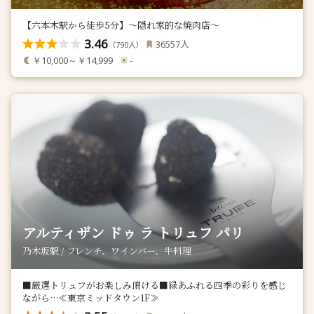
【六本木駅から徒歩5分】～隠れ家的な焼肉店～
3.46
人
36557
（
人）
790
￥10,000～￥14,999
-
アルティザン ドゥ ラ トリュフ パリ
乃木坂駅 / フレンチ、ワインバー、牛料理
■厳選トリュフがお楽しみ頂ける■緑あふれる四季の彩りを感じ
ながら…≪東京ミッドタウン1F≫