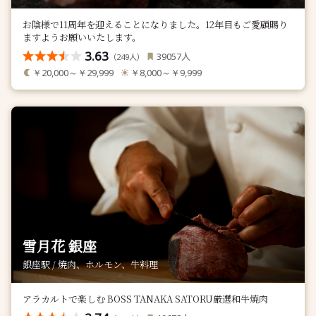
お陰様で11周年を迎えることになりました。12年目もご愛顧賜り
ますようお願いいたします。
3.63
人
39057
（
人）
249
￥20,000～￥29,999
￥8,000～￥9,999
雪月花 銀座
銀座駅 / 焼肉、ホルモン、牛料理
アラカルトで楽しむ BOSS TANAKA SATORU厳選和牛焼肉