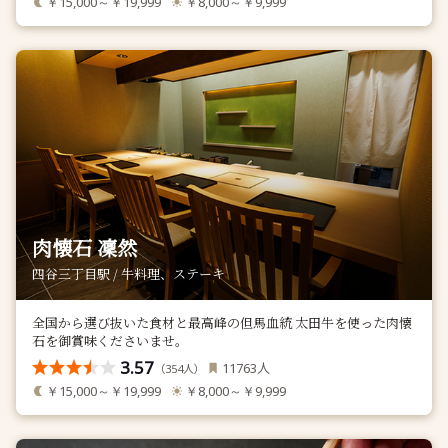
￥15,000～￥19,999
￥8,000～￥9,999
肉懐石 凜然
四谷三丁目駅 / 牛料理、ステーキ
全国から選び抜いた食材と最高峰の但馬血統 太田牛を使った肉懐
石を御賞味くださいませ。
3.57
人
11763
（
人）
354
￥15,000～￥19,999
￥8,000～￥9,999