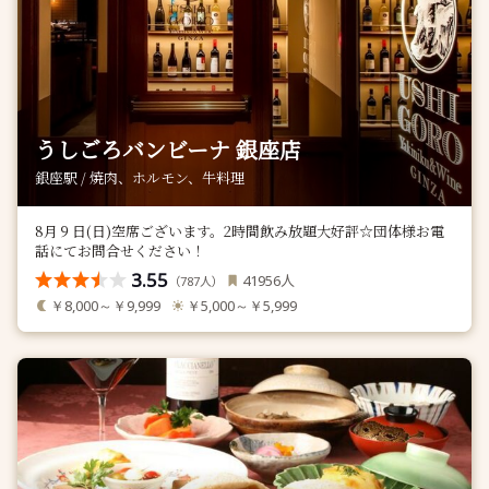
うしごろバンビーナ 銀座店
銀座駅 / 焼肉、ホルモン、牛料理
8月９日(日)空席ございます。2時間飲み放題大好評☆団体様お電
話にてお問合せください！
3.55
人
41956
（
人）
787
￥8,000～￥9,999
￥5,000～￥5,999