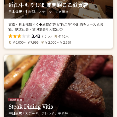
近江牛もりしま 寛閑観ここ滋賀店
日本橋駅 / 牛料理、ステーキ、すき焼き
東京・日本橋駅すぐ◆滋賀が誇る“近江牛”や地酒をコースで堪
能。歓送迎会・貸切宴会も大歓迎◎
3.43
人
4116
（
人）
101
￥6,000～￥7,999
￥2,000～￥2,999
Steak Dining Vitis
中目黒駅 / ステーキ、フレンチ、牛料理