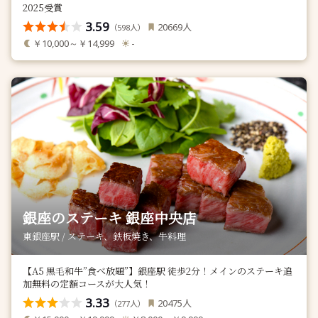
2025受賞
3.59
人
20669
（
人）
598
￥10,000～￥14,999
-
銀座のステーキ 銀座中央店
東銀座駅 / ステーキ、鉄板焼き、牛料理
【A5 黒毛和牛”食べ放題”】銀座駅 徒歩2分！メインのステーキ追
加無料の定額コースが大人気！
3.33
人
20475
（
人）
277