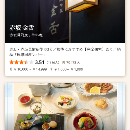
赤坂 金舌
赤坂見附駅 / 牛料理
赤坂・赤坂見附駅徒歩3分／接待におすすめ【完全個室】あり／絶
品『極厚国産レバー』
3.51
人
79473
（
人）
1636
￥10,000～￥14,999
￥1,000～￥1,999