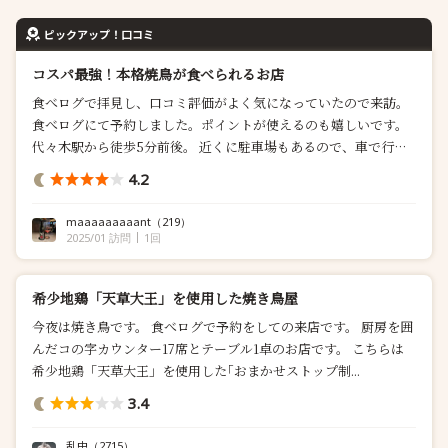
ピックアップ！口コミ
コスパ最強！本格焼鳥が食べられるお店
食べログで拝見し、口コミ評価がよく気になっていたので来訪。
食べログにて予約しました。ポイントが使えるのも嬉しいです。
代々木駅から徒歩5分前後。 近くに駐車場もあるので、車で行く
のも◎かと。 厨房を囲むカウンターと、6ー8名掛け？のテーブル
4.2
席が一つ。雰囲気がいいので、カップルで...
maaaaaaaaant
（219）
2025/01 訪問
1回
希少地鶏「天草大王」を使用した焼き鳥屋
今夜は焼き鳥です。 食べログで予約をしての来店です。 厨房を囲
んだコの字カウンター17席とテーブル1卓のお店です。 こちらは
希少地鶏「天草大王」を使用した｢おまかせストップ制...
3.4
乱中
（2715）