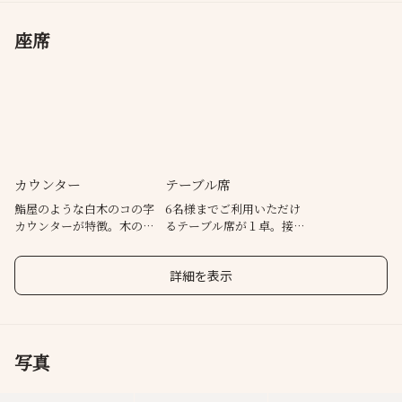
座席
カウンター
テーブル席
鮨屋のような白木のコの字
6名様までご利用いただけ
カウンターが特徴。木の温
るテーブル席が１卓。接
もり感じる落ちついた空間
待、会食、仕事帰りの飲み
です。
会にも。
詳細を表示
写真