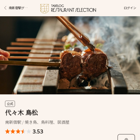
ログイン
南新宿駅グルメ
公式
代々木 鳥松
南新宿駅 / 焼き鳥、鳥料理、居酒屋
3.53