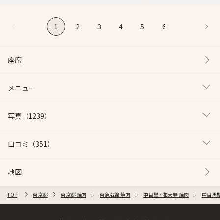
1
2
3
4
5
6
座席
メニュー
写真
（1239）
口コミ
（351）
地図
TOP
東京都
東京都 焼肉
東急沿線 焼肉
中目黒・祐天寺 焼肉
中目黒駅