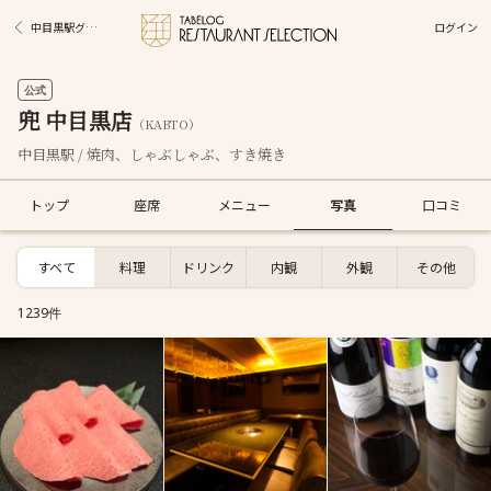
ログイン
中目黒駅グルメ
公式
兜 中目黒店
（KABTO）
中目黒駅 / 焼肉、しゃぶしゃぶ、すき焼き
トップ
座席
メニュー
写真
口コミ
すべて
料理
ドリンク
内観
外観
その他
1239件