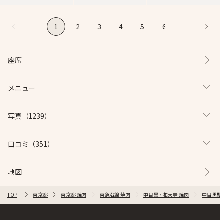
1
2
3
4
5
6
座席
メニュー
写真
（1239）
口コミ
（351）
地図
TOP
東京都
東京都 焼肉
東急沿線 焼肉
中目黒・祐天寺 焼肉
中目黒駅