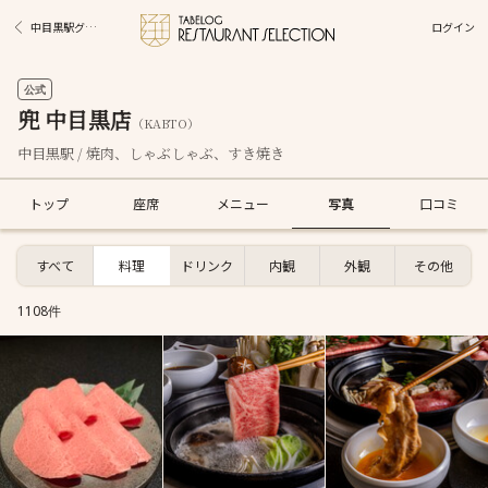
ログイン
中目黒駅グルメ
公式
兜 中目黒店
（KABTO）
中目黒駅 / 焼肉、しゃぶしゃぶ、すき焼き
トップ
座席
メニュー
写真
口コミ
すべて
料理
ドリンク
内観
外観
その他
1108件