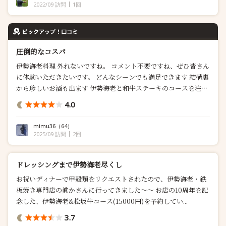
ウンター、テーブル席や個室も...
2022/09 訪問
1回
ピックアップ！口コミ
圧倒的なコスパ
伊勢海老料理 外れないですね。 コメント不要ですね、ぜひ皆さん
に体験いただきたいです。 どんなシーンでも満足できます 結構裏
から珍しいお酒も出ます 伊勢海老と和牛ステーキのコースを注文
前菜、牛肉たたきのサラダの順で、ここでビールを消費。伊勢海
4.0
老の炙りが入ったオシャレな料理が登場。その前...
mimu36
（64）
2025/09 訪問
2回
ドレッシングまで伊勢海老尽くし
お祝いディナーで甲殻類をリクエストされたので、伊勢海老・鉄
板焼き専門店の眞かさんに行ってきました〜〜 お店の10周年を記
念した、伊勢海老&松坂牛コース(15000円)を予約してい...
3.7