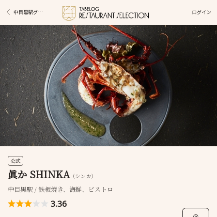
ログイン
中目黒駅グルメ
公式
眞か SHINKA
（シンカ）
中目黒駅 / 鉄板焼き、海鮮、ビストロ
3.36