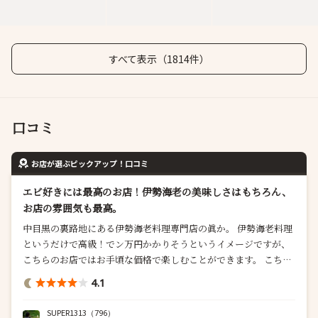
すべて表示（1814件）
口コミ
お店が選ぶピックアップ！口コミ
エビ好きには最高のお店！伊勢海老の美味しさはもちろん、
お店の雰囲気も最高。
中目黒の裏路地にある伊勢海老料理専門店の眞か。 伊勢海老料理
というだけで高級！でン万円かかりそうというイメージですが、
こちらのお店ではお手頃な価格で楽しむことができます。 こちら
のお店では伊勢海老だけでなく、牡蠣などの魚介類、牛肉などの
4.1
肉類ももちろんあります。 店内は3階建ての一軒家です。 店内に
は器などが飾ってありギャラリーのような高級感ある雰囲気。 カ
SUPER1313
（796）