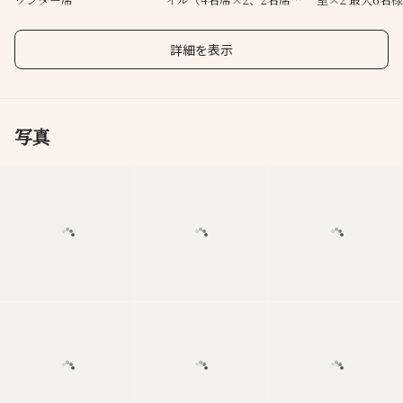
×2）奥席繋げ10名様まで
対応
詳細を表示
写真