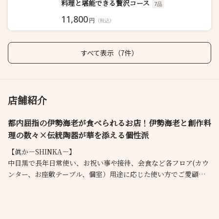
料理と堪能できる贅沢コース
7品
11,800
円
（税込）
すべて表示（7件）
店舗紹介
都内屈指の伊勢海老が食べられるお店！伊勢海老と創作料
理の数々×伝統陶器が華を添える個性派
【眞か－SHINKA－】
中目黒で長年日常使い、お祝い事や接待、会食など各フロア(カウ
ンター、お座敷テーブル、個室）用途に応じた使い方でご愛顧頂
いている創作鉄板ビストロです！都内では珍しい希少な伊勢海老
料理が看板で、ブランド肉、創作料理まで幅広くお楽しみ頂けま
す。陶芸家とコラボレートした伝統陶器たちも食事に華を添えて