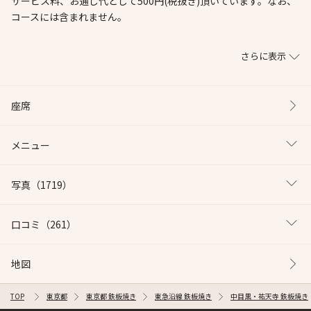
サービス料、お通し代として500円(税抜き)頂いています。なお、
コースには含まれません。
さらに表示
座席
メニュー
写真
（1719）
口コミ
（261）
地図
TOP
東京都
東京都 鉄板焼き
東急沿線 鉄板焼き
中目黒・祐天寺 鉄板焼き