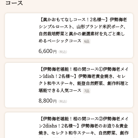
コース
【眞かおもてなしコース！2名様～】伊勢海老
シンプルロースト、山形ブランド米沢ポーク、
自然栽培野菜と眞かの厳選素材を丸ごと楽し
めるベーシックコース
6品
6,600
円
（税込）
【伊勢海老堪能！相の間コース①伊勢海老メイ
ン1dish！2名様～】伊勢海老黄金焼き、セレ
クト和牛ステーキ、能登自然野菜、創作料理と
堪能できる人気コース
7品
8,800
円
（税込）
【伊勢海老堪能！相の間コース②伊勢海老メイ
ン2dishs！2名様～】伊勢海老のお造り&黄金
焼き、セレクト和牛ステーキ、自然野菜、創作