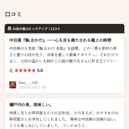
口コミ
お店が選ぶピックアップ！口コミ
中目黒『鮨 おかだ』──心も舌も満たされる極上の時間
中目黒の人気店『鮨 おかだ 本店』を訪問。 どの一貫も素材の良
さと握りの技が光り、全体を通して最高クオリティ。 それだけで
なく、大将の温かい人柄がこの店の魅力をさらに引き立ててい
る。 カウンター越しに交わす会話も楽しみのひとつで、 魚や食材
5.0
の話だけでなく、雑談も含めて、聞いていて飽きないし学びにな
る。 この日は、つまみ、鮨のと日本酒を堪能。 それぞれのつま
Kaa__
（122）
み、鮨に抜群に合う最高...
2025/05 訪問
1回
瀬戸内の魚、美味しい。
仲良し友とお寿司屋さんでの忘年会。 その友人が、おすすめのお
寿司屋さんを予約してくれました。 場所は中目黒の目黒川沿い。
とても楽しみにしていました。 ランチは５５...