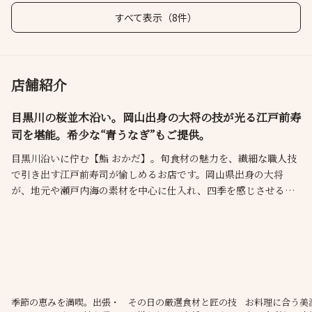
すべて表示（8件）
店舗紹介
目黒川の桜並木沿い。岡山出身の大将の技が光る江戸前寿
司を堪能。希少な“青うなぎ”もご提供。
目黒川沿いに佇む【鮨 おかだ】。旬食材の魅力を、繊細な職人技
で引き出す江戸前寿司が愉しめるお店です。岡山県出身の大将
が、地元や瀬戸内海の素材を中心に仕入れ、四季を感じさせる逸
品をお届けいたします。運が良ければ、幻とされる“青うなぎ”と
出会えることも。全国各地のお酒とともに心行くまでご堪能くだ
さい。接待や会食、デート、食通の方もぜひ。ケータリングやお
持ち帰りも承っております。
季節の恵みを満喫。出張・
その日の厳選食材と匠の技
お料理に合う美