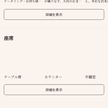
ケータリング・お持ち帰り
が織りなす、大将のおまか
え。多彩な日本
も承ります
せお料理
で乾杯を
詳細を表示
座席
テーブル席
カウンター
半個室
詳細を表示