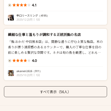
4.1
辛口リースリング
（4195）
2025/12 訪問
1回
繊細な仕事と温もりが調和する正統派鮨の名店
「鮨 おかだ 中目黒本店」は、閑静な通りに佇む上質な鮨店。木の
香りが漂う清潔感のあるカウンターで、職人の丁寧な仕事を目の
前に楽しめる贅沢な空間です。ネタは旬の魚を厳選し、どれも新
鮮...
4.0
akanen1616
（911）
2025/10 訪問
1回
すべて表示（56人）