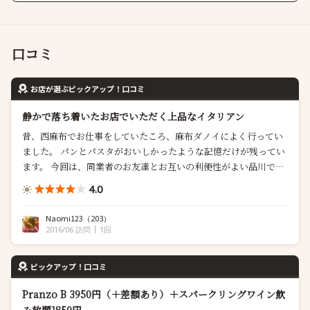
口コミ
お店が選ぶピックアップ！口コミ
静かで落ち着いたお店でいただく上品なイタリアン
昔、西麻布でお仕事をしていたころ、麻布ダノイによく行ってい
ました。 パンとパスタがおいしかったような記憶だけが残ってい
ます。 今回は、同業者のお友達とお互いの利便性がよい品川でラ
ンチをすることになり、久しぶりのダノイにしてみました。 品川
4.0
駅高輪口からひたすら坂を上って行った東武ホテルの1Ｆ。 大雨
だと嫌ですが、小雨程度なら大丈夫な距離です。 事前に予約して
Naomi123
（203）
いきましたが、平日だ...
2016/06 訪問
1回
ピックアップ！口コミ
Pranzo B 3950円（＋差額あり）＋スパークリングワイン飲