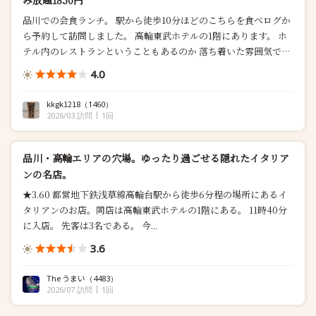
み放題1850円
品川での会食ランチ。 駅から徒歩10分ほどのこちらを食べログか
ら予約して訪問しました。 高輪東武ホテルの1階にあります。 ホ
テル内のレストランということもあるのか 落ち着いた雰囲気で
す。 コースはパスタランチ、ダノイランチ、シェフランチとあ
4.0
り、 値段が高くなるにつれ、品数が増えるイメ...
kkgk1218
（1460）
2026/03 訪問
1回
品川・高輪エリアの穴場。ゆったり過ごせる隠れたイタリア
ンの名店。
★3.60 都営地下鉄浅草線高輪台駅から徒歩6分程の場所にあるイ
タリアンのお店。同店は高輪東武ホテルの1階にある。 11時40分
に入店。 先客は3名である。 今...
3.6
The うまい
（4483）
2026/07 訪問
1回