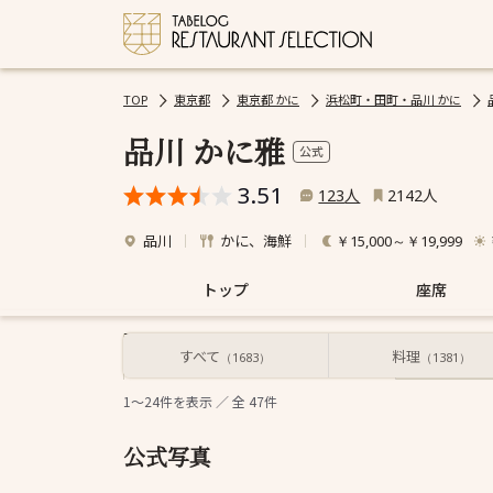
TOP
東京都
東京都 かに
浜松町・田町・品川 かに
品川 かに雅
公式
3.51
人
人
123
2142
品川
かに、海鮮
￥15,000～￥19,999
トップ
座席
すべて
料理
すべて
（1683）
（1381）
1～24
件を表示 ／ 全
47
件
公式写真