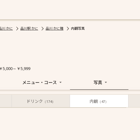
品川 かに
品川駅 かに
品川 かに雅
内観写真
￥5,000～￥5,999
メニュー・コース
写真
ドリンク
内観
お店からの写真
投稿された写真
（174）
（47）