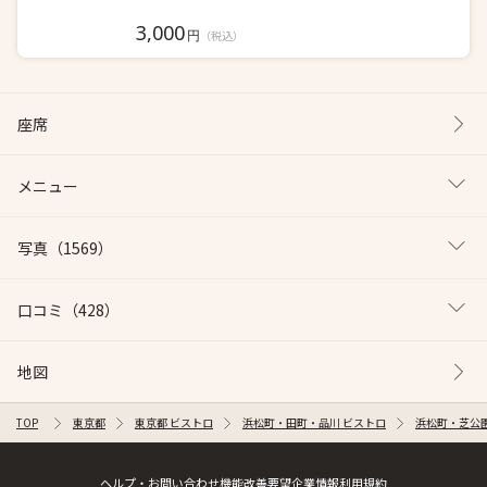
3,000
円
（税込）
座席
メニュー
写真
（1569）
口コミ
（428）
地図
TOP
東京都
東京都 ビストロ
浜松町・田町・品川 ビストロ
浜松町・芝公園
ヘルプ・お問い合わせ
機能改善要望
企業情報
利用規約