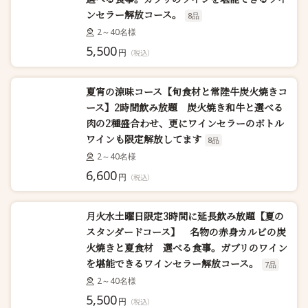
ンセラー解放コース。
8品
2～40名様
5,500
円
（税込）
夏宵の涼味コース【旬食材と常陸牛炭火焼きコ
ース】2時間飲み放題 炭火焼き和牛と選べる
肉の2種盛合わせ、更にワインセラーのボトル
ワインも限定解放してます
8品
2～40名様
6,600
円
（税込）
月火水土曜日限定3時間に延長飲み放題【夏の
スタンダードコース】 名物の赤身カルビの炭
火焼きと夏食材 選べる食事。ガブリのワイン
を堪能できるワインセラー解放コース。
7品
2～40名様
5,500
円
（税込）