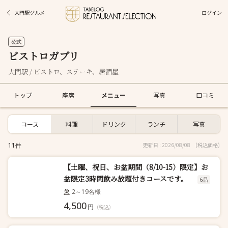
ログイン
大門駅グルメ
公式
ビストロガブリ
大門駅 / ビストロ、ステーキ、居酒屋
トップ
座席
メニュー
写真
口コミ
コース
料理
ドリンク
ランチ
写真
11件
更新日 : 2026/08/08
(税込価格)
【土曜、祝日、お盆期間（8/10-15）限定】お
盆限定3時間飲み放題付きコースです。
6品
2～19名様
4,500
円
（税込）