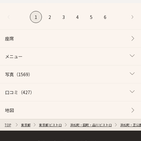
1
2
3
4
5
6
座席
メニュー
写真
（1569）
口コミ
（427）
地図
TOP
東京都
東京都 ビストロ
浜松町・田町・品川 ビストロ
浜松町・芝公園