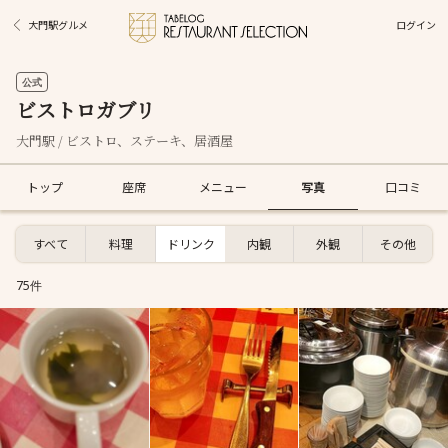
ログイン
大門駅グルメ
公式
ビストロガブリ
大門駅 / ビストロ、ステーキ、居酒屋
トップ
座席
メニュー
写真
口コミ
すべて
料理
ドリンク
内観
外観
その他
75件