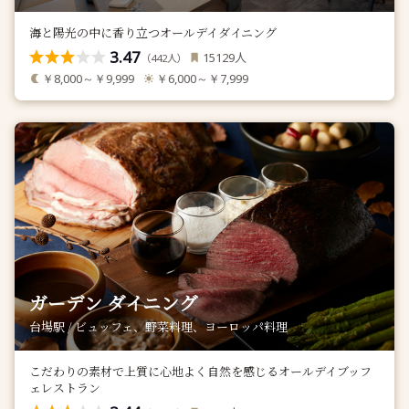
海と陽光の中に香り立つオールデイダイニング
3.47
人
15129
（
人）
442
￥8,000～￥9,999
￥6,000～￥7,999
ガーデン ダイニング
台場駅 / ビュッフェ、野菜料理、ヨーロッパ料理
こだわりの素材で上質に心地よく自然を感じるオールデイブッフ
ェレストラン