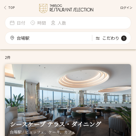
ログイン
TOP
日付
時間
人数
台場駅
こだわり
1
2件
シースケープ テラス・ダイニング
台場駅 / ビュッフェ、ケーキ、カフェ