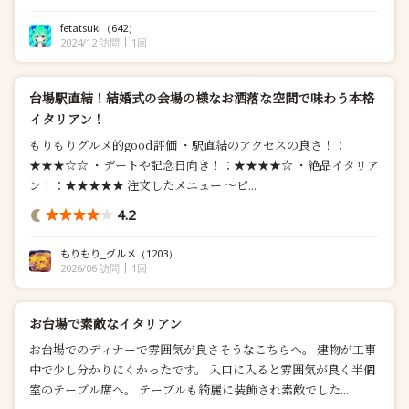
fetatsuki
（642）
2024/12 訪問
1回
台場駅直結！結婚式の会場の様なお洒落な空間で味わう本格
イタリアン！
もりもりグルメ的good評価 ・駅直結のアクセスの良さ！：
★★★☆☆ ・デートや記念日向き！：★★★★☆ ・絶品イタリア
ン！：★★★★★ 注文したメニュー 〜ピ...
4.2
もりもり_グルメ
（1203）
2026/06 訪問
1回
お台場で素敵なイタリアン
お台場でのディナーで雰囲気が良さそうなこちらへ。 建物が工事
中で少し分かりにくかったです。 入口に入ると雰囲気が良く半個
室のテーブル席へ。 テーブルも綺麗に装飾され素敵でした...