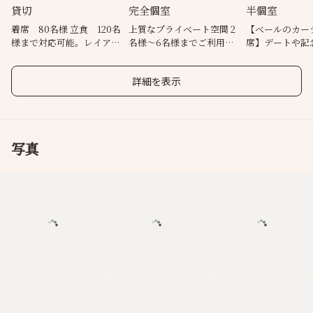
貸切
完全個室
半個室
着席 80名様 立食 120名
上質なプライベート空間 2
【ベールのカー
様まで対応可能。レイアウ
名様～6名様までご利用可
席】デートや記
ト自由
能
会に最適な空間
詳細を表示
写真