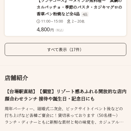
【ランチコース】～メインが魚料理～ 真鯛の
カルパッチョ・季節のパスタ・カジキマグロの
香草パン粉焼など全4品
4品
11:00～15:00
2～20名
4,800
円
（税込）
すべて表示（17件）
店舗紹介
【台場駅直結】【個室】リゾート感あふれる開放的な店内
顔合わせランチ 接待や誕生日・記念日にも
周年パーティー、結婚式二次会、ビックサイトイベント後などの
打ち上げなど各種ご宴会に！貸切承っております（50名様～）
ランチ・ディナーともに新鮮な素材と旬の味覚を、カジュアルに
お楽しみいただけます。カップル・ご家族・素敵な仲間などシー