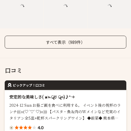
すべて表示（989件）
口コミ
ピックアップ！口コミ
安定的な美味しさ( ๑˃̶ ॣꇴ ॣ˂̶)♪⁺·✧
2024-12 Sun お昼ご飯を食べに利用する。 イベント後の祝杯のラ
ンチ(((o(♡´▽`♡)o))) 【パスタ・魚＆肉のWメインなど充実のイ
タリアン全5皿+乾杯スパークリングワイン】 ◆前菜◆ 熊本県産
真鯛のカルパッチョ レンコンとドライトマトのサルサソース サー
4.0
モ...