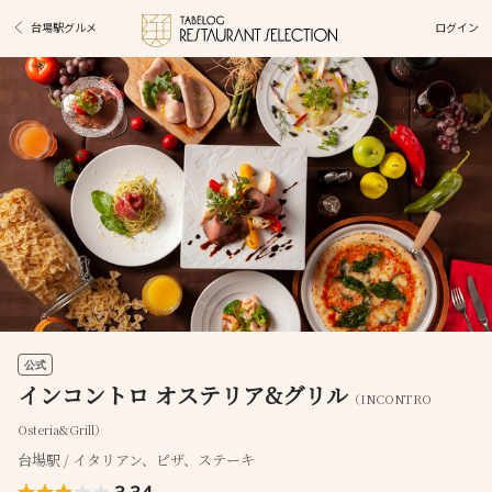
ログイン
台場駅グルメ
公式
インコントロ オステリア&グリル
（INCONTRO
Osteria&Grill）
台場駅 / イタリアン、ピザ、ステーキ