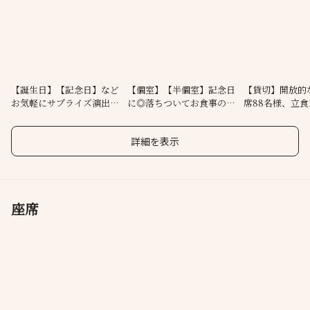
ンによって使い分けができるお席をご用意しております。ゆっく
りとお食事を楽しめる完全個室・半個室もございます。心に残る
思い出のひとときをお過ごしください。
【誕生日】【記念日】など
【個室】【半個室】記念日
【貸切】開放的
お気軽にサプライズ演出ご
に◎落ちついてお食事ので
席88名様、立食
相談下さい！
きる空間
でOK
詳細を表示
座席