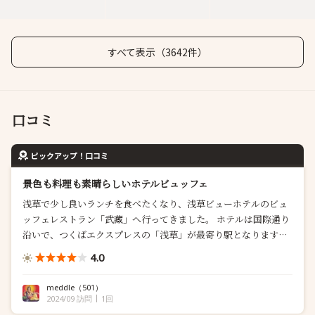
すべて表示（3642件）
口コミ
ピックアップ！口コミ
景色も料理も素晴らしいホテルビュッフェ
浅草で少し良いランチを食べたくなり、浅草ビューホテルのビュ
ッフェレストラン「武藏」へ行ってきました。 ホテルは国際通り
沿いで、つくばエクスプレスの「浅草」が最寄り駅となります
が、東武等の「浅草」駅からでも徒歩10分程度です。 レストラン
4.0
はホテルの26階に有り、窓からはスカイツリーや浅草寺等が...
meddle
（501）
2024/09 訪問
1回