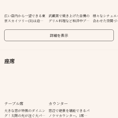
広い店内から一望できる東
武藏窯で焼き上げた自慢の
様々なシチュエ
京スカイツリー(R)は迫力
グリル料理など和洋中ブッ
合わせた空間づ
満天！
フェを堪能！
わり♪
詳細を表示
座席
テーブル席
カウンター
大きな窓が特徴のダイニン
窓辺で絶景を堪能できるパ
グ！太陽の光が注ぐ大パノ
ノラマカウンター。1席