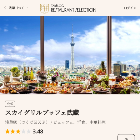
ログイン
浅草（つくばＥＸＰ）駅グルメ
公式
スカイグリルブッフェ武藏
浅草駅（つくばＥＸＰ） / ビュッフェ、洋食、中華料理
3.48