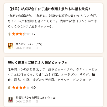
【浅草】結婚記念日に子連れ利用♪景色も料理も最高！
6年目の結婚記念。 1年目に、浅草で似顔絵を書いてもらい 今回、
息子と3人で似顔絵を書いてもらう。 浅草で記念日ランチができ
るところ (かつ子連れオッケー)...
3.7
飲んだくレイナ
（574）
2026/05 訪問
1回
煌めく夜景もご馳走♪大満足ビュッフェ
仕事終わりの娘と合流して「浅草ビューホテル」のディナービュ
ッフェに行ってまいりました！ 前菜、オードブル、サラダ、和
食、洋食、中華、揚げたて天麩羅、グリルカービングコーナ
ー、...
4.0
秘密基地からお邪魔します☆
（23）
2026/02 訪問
1回