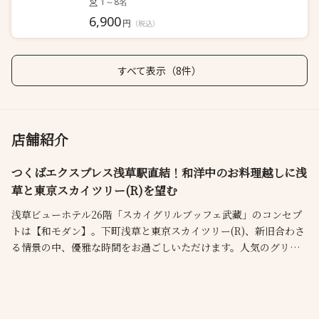
1～8名
6,900
円
（税込）
すべて表示（8件）
店舗紹介
つくばエクスプレス浅草駅直結！和洋中のお料理越しに浅
草と東京スカイツリー(R)を望む
浅草ビューホテル26階「スカイグリルブッフェ武藏」のコンセプ
トは【和モダン】。下町浅草と東京スカイツリー(R)、新旧合わさ
る情景の中、優雅な時間をお過ごしいただけます。人気のグリル
料理や季節ごとに変わるおすすめ食材、各国料理など多種多彩な
和洋中のお料理を、絶妙な状態でご提供いたします。東京一あた
たかいレストランを目指し、景色、料理、おもてなし…全てにお
いて満足いただけるブッフェレストランです。