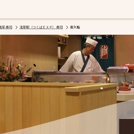
浅草 寿司
浅草駅（つくばＥＸＰ） 寿司
喜久鮨