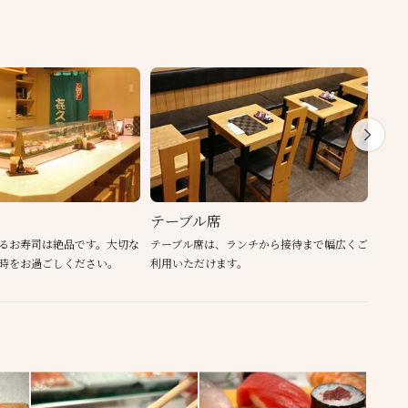
テーブル席
三密
るお寿司は絶品です。大切な
テーブル席は、ランチから接待まで幅広くご
アク
時をお過ごしください。
利用いただけます。
ご利