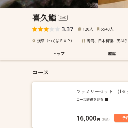
喜久鮨
公式
3.37
人
人
120
6540
浅草（つくばＥＸＰ）
寿司、日本料理、天ぷら
トップ
座席
コース
ファミリーセット (1セ
コース詳細を見る
16,000
予
円
（税込）