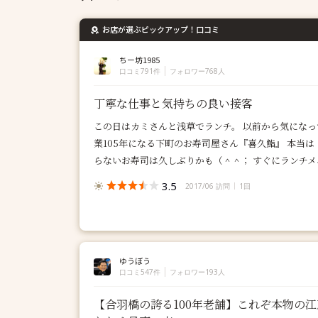
お店が選ぶピックアップ！口コミ
ちー坊1985
口コミ791件
フォロワー768人
丁寧な仕事と気持ちの良い接客
この日はカミさんと浅草でランチ。 以前から気になっ
業105年になる下町のお寿司屋さん『喜久鮨』 本当
らないお寿司は久しぶりかも（＾＾； すぐにランチメニ
3.5
2017/06 訪問
1回
ゆうぼう
口コミ547件
フォロワー193人
【合羽橋の誇る100年老舗】これぞ本物の