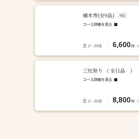
植木市(全9品)
9品
コース詳細を見る
6,600
2～30名
円
（
三社祭り （ 全11品 ）
コース詳細を見る
8,800
2～30名
円
（