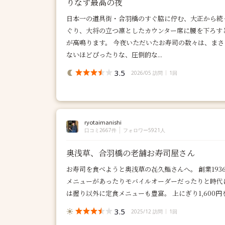
りなす最高の夜
日本一の道具街・合羽橋のすぐ脇に佇む、大正から続
ぐり、大将の立つ凛としたカウンター席に腰を下ろす
が高鳴ります。 今夜いただいたお寿司の数々は、ま
ないほどぴったりな、圧倒的な...
3.5
2026/05 訪問
1回
ryotaimanishi
口コミ2667件
フォロワー5921人
奥浅草、合羽橋の老舗お寿司屋さん
お寿司を食べようと奥浅草の㐂久鮨さんへ。 創業19
メニューがあったりモバイルオーダーだったりと時代
は握り以外に定食メニューも豊富。 上にぎり1,600円を
3.5
2025/12 訪問
1回