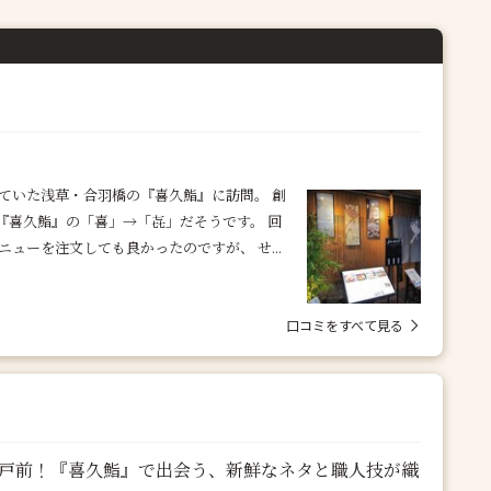
ていた浅草・合羽橋の『喜久鮨』に訪問。 創
は『喜久鮨』の「喜」→「㐂」だそうです。 回
ューを注文しても良かったのですが、 せ...
口コミをすべて見る
江戸前！『喜久鮨』で出会う、新鮮なネタと職人技が織