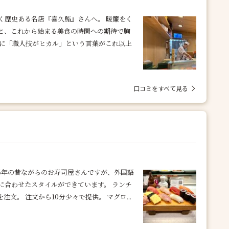
く歴史ある名店『喜久鮨』さんへ。 暖簾をく
と、これから始まる美食の時間への期待で胸
さに「職人技がヒカル」という言葉がこれ以上
口コミをすべて見る
36年の昔ながらのお寿司屋さんですが、外国語
に合わせたスタイルができています。 ランチ
注文。 注文から10分少々で提供。 マグロ...