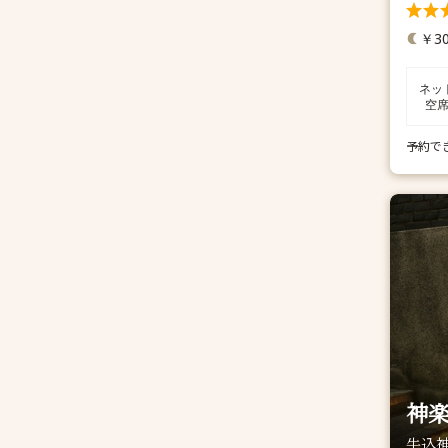
￥30
ネッ
空
予約で
神楽
牛込神