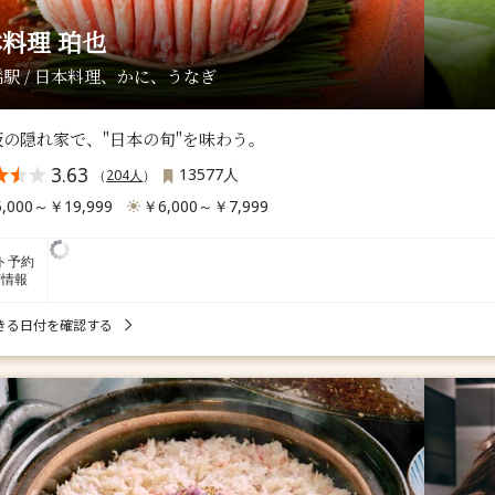
料理 珀也
駅 / 日本料理、かに、うなぎ
坂の隠れ家で、"日本の旬"を味わう。
3.63
13577人
（
204人
）
,000～￥19,999
￥6,000～￥7,999
ト予約
席情報
きる日付を確認する