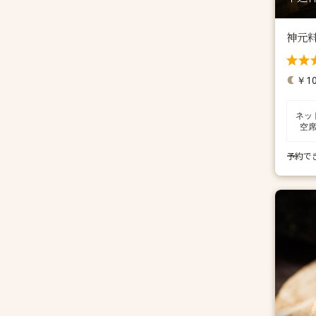
神元
￥10
ネッ
空
予約で