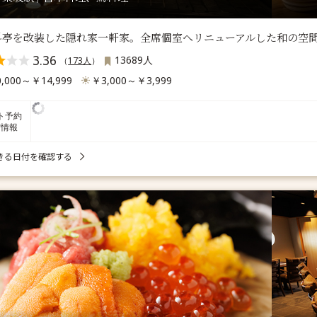
料亭を改装した隠れ家一軒家。全席個室へリニューアルした和の空
3.36
13689人
（
173人
）
,000～￥14,999
￥3,000～￥3,999
ト予約
席情報
きる日付を確認する