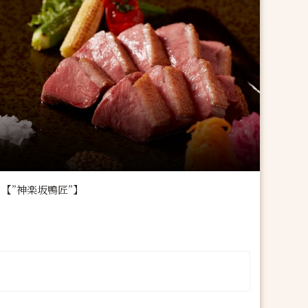
【”神楽坂鴨匠”】