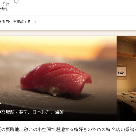
ト予約
席情報
きる日付を確認する
心
楽坂駅 / 寿司、日本料理、海鮮
坂の裏路地、憩いの小空間で邂逅する鮨好きのための鮨 名店の系譜