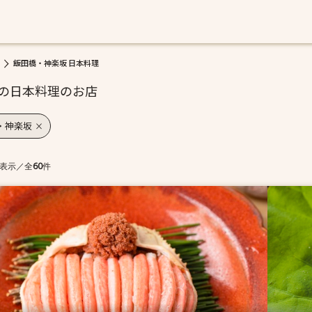
飯田橋・神楽坂 日本料理
の日本料理のお店
・神楽坂
表示
／
全
60
件