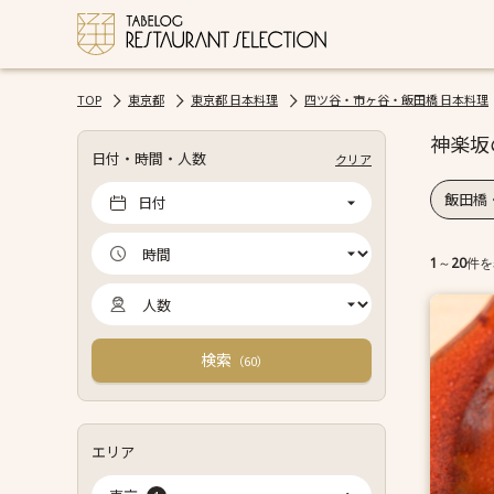
TOP
東京都
東京都 日本料理
四ツ谷・市ヶ谷・飯田橋 日本料理
神楽坂
日付・時間・人数
クリア
飯田橋
日付
1
～
20
件を
検索
（
）
60
エリア