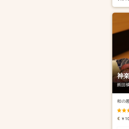
神
飯田橋
和の
￥10