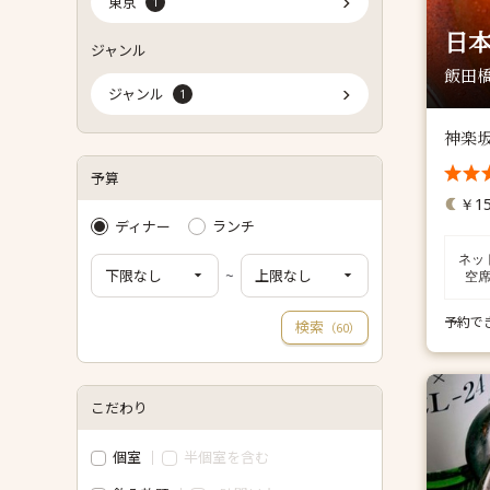
東京
1
日本
ジャンル
飯田橋
ジャンル
1
神楽
予算
￥15
ディナー
ランチ
ネッ
~
空
予約で
検索
（
）
60
こだわり
個室
半個室を含む