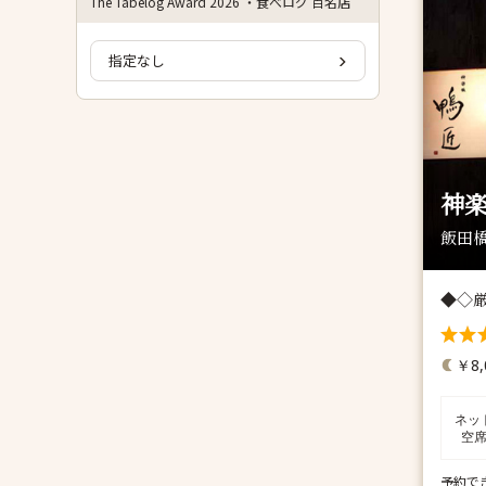
The Tabelog Award 2026 ・食べログ 百名店
指定なし
神楽
飯田橋
◆◇
￥8,
ネッ
空
予約で