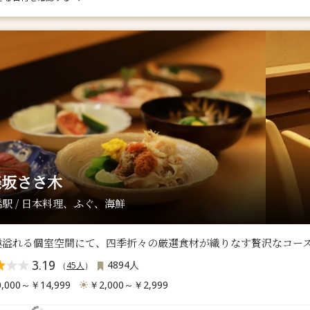
楽坂ささ木
駅 / 日本料理、ふぐ、海鮮
趣溢れる個室空間にて、四季折々の厳選食材が織りなす贅沢なコー
3.19
4894人
（
45人
）
,000～￥14,999
￥2,000～￥2,999