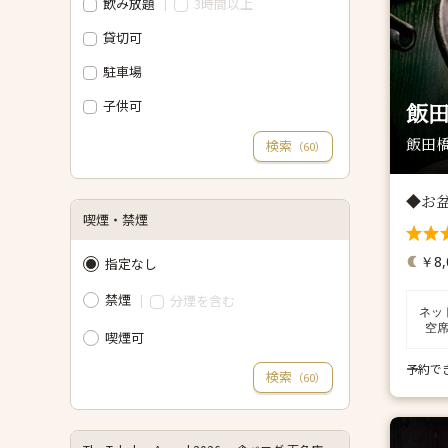
飲み放題
3時間以上
貸切可
駐車場
子供可
飯田
飯田橋
検索
（
）
60
◆お
喫煙・禁煙
￥8,
指定なし
禁煙
分煙を含む
ネッ
空
喫煙可
予約で
検索
（
）
60