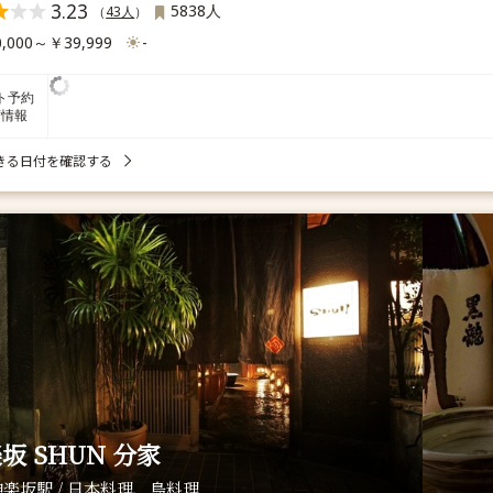
3.23
5838人
（
43人
）
,000～￥39,999
-
ト予約
席情報
きる日付を確認する
坂 SHUN 分家
楽坂駅 / 日本料理、鳥料理