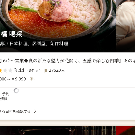
橋 喝采
駅 / 日本料理、居酒屋、創作料理
盆16時〜営業◆食の新たな魅力が花開く、五感で楽しむ四季折々の
3.44
27620人
（
341人
）
000～￥9,999
-
ト予約
席情報
きる日付を確認する