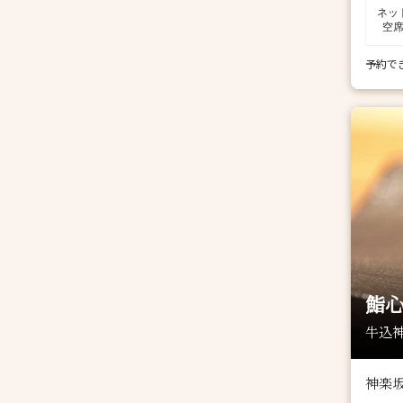
ネッ
空
予約で
鮨
牛込神
神楽