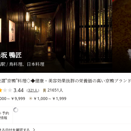
坂 鴨匠
駅 / 鳥料理、日本料理
厳選"京鴨"料理◇◆健康・美容効果抜群の栄養価の高い京鴨ブランド
3.44
21651人
（
321人
）
000～￥9,999
￥1,000～￥1,999
ト予約
席情報
きる日付を確認する