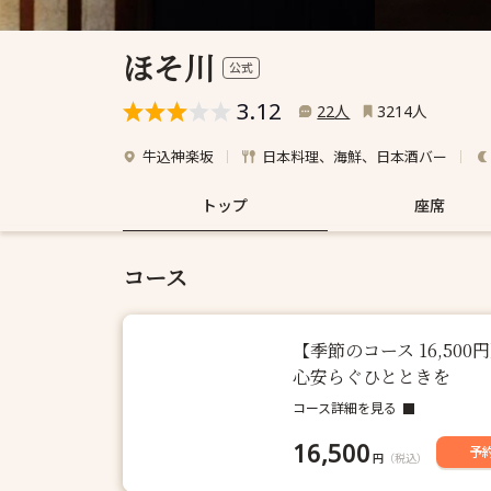
ほそ川
公式
3.12
人
人
22
3214
牛込神楽坂
日本料理、海鮮、日本酒バー
トップ
座席
コース
【季節のコース 16,5
心安らぐひとときを
コース詳細を見る
16,500
予
円
（税込）