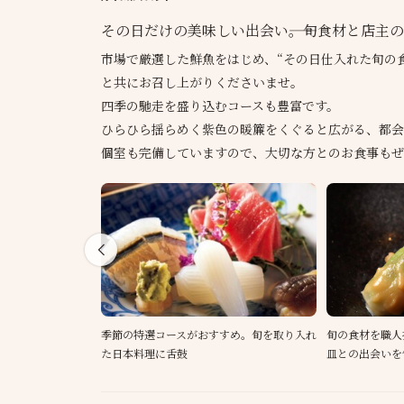
その日だけの美味しい出会い――。旬食材と店主
市場で厳選した鮮魚をはじめ、“その日仕入れた旬の
と共にお召し上がりくださいませ。
四季の馳走を盛り込むコースも豊富です。
ひらひら揺らめく紫色の暖簾をくぐると広がる、都会
個室も完備していますので、大切な方とのお食事もぜ
季節の特選コースがおすすめ。旬を取り入れ
旬の食材を職人
た日本料理に舌鼓
皿との出会いを