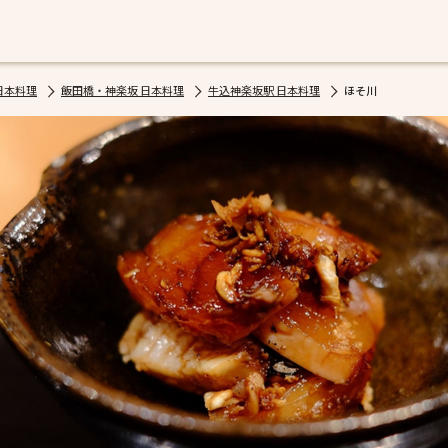
日本料理
飯田橋・神楽坂 日本料理
牛込神楽坂駅 日本料理
ほそ川