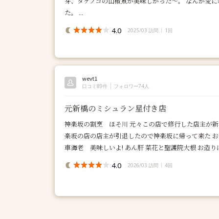
芽、タケノコの山椒煮が美味しかった〜。 なんか変
た。 ...
4.0
2025/03 訪問
1回
wevt1
口コミ89件
フォロワー74人
元新橋のミシュラン星付き店
神楽坂の割烹 ほそ川 元々この店で修行した店主が
楽坂の店の店主が引退したので神楽坂に帰って来た お
車海老 美味しいよ! あん肝 菜花と聖護院大根 お造り
4.0
2026/03 訪問
4回