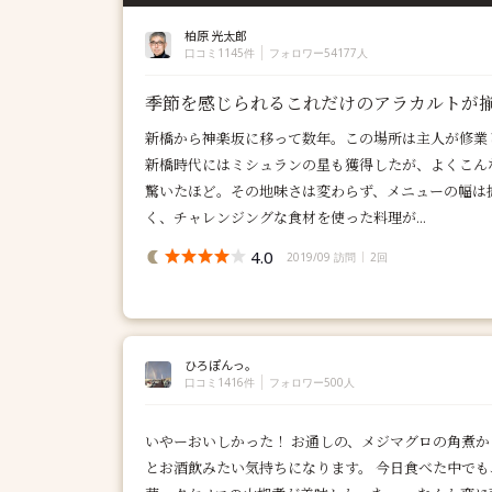
柏原 光太郎
口コミ1145件
フォロワー54177人
季節を感じられるこれだけのアラカルトが
新橋から神楽坂に移って数年。この場所は主人が修業
新橋時代にはミシュランの星も獲得したが、よくこん
驚いたほど。その地味さは変わらず、メニューの幅は
く、チャレンジングな食材を使った料理が...
4.0
2019/09 訪問
2回
ひろぽんっ。
口コミ1416件
フォロワー500人
いやーおいしかった！ お通しの、メジマグロの角煮
とお酒飲みたい気持ちになります。 今日食べた中でも