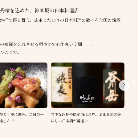
の丹精を込めた、神楽坂の日本料理店
食材”で振る舞う、店主こだわりの日本料理の数々を全国の銘酒
の喧騒を忘れさせる穏やかで心地良い空間――。
ひここで。
技で丁寧に調理。当日の一
希少な銘柄や限定酒は必見。全国各地の美
木の
愉しんで
味しい日本酒が勢揃い
との