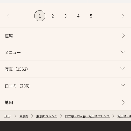
1
2
3
4
5
座席
メニュー
写真
（1552）
口コミ
（236）
地図
TOP
東京都
東京都 フレンチ
四ツ谷・市ヶ谷・飯田橋 フレンチ
飯田橋・