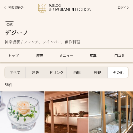
ログイン
神楽坂駅グルメ
公式
デジーノ
神楽坂駅 / フレンチ、ワインバー、創作料理
トップ
座席
メニュー
写真
口コミ
すべて
料理
ドリンク
内観
外観
その他
58件