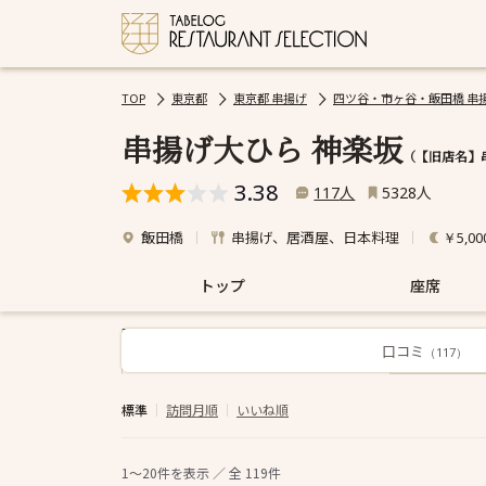
TOP
東京都
東京都 串揚げ
四ツ谷・市ヶ谷・飯田橋 串
串揚げ大ひら 神楽坂
（【旧店名】串
3.38
人
人
117
5328
飯田橋
串揚げ、居酒屋、日本料理
￥5,00
トップ
座席
口コミ
すべて
（117）
標準
訪問月順
いいね順
1～20
件を表示 ／ 全
119
件