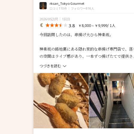
rksan_Tokyo Gourmet
口コミ110件
フォロワー816人
2026/05訪問
1回目
3.8
/ 1人
￥8,000～￥9,999
今回訪問したのは、串揚げ大ひら神楽坂。
神楽坂の路地裏にある隠れ家的な串揚げ専門店で、落
の空間はライブ感があり、一本ずつ揚げたてで提供さ..
つづきを読む