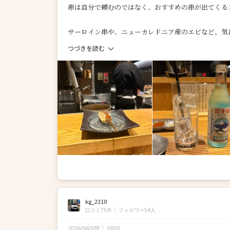
串は自分で頼むのではなく、おすすめの串が出てくる
サーロイン串や、ニューカレドニア産のエビなど、気に
つづきを読む
kg_2310
口コミ75件
フォロワー54人
2026/06訪問
1回目