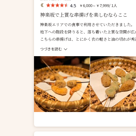
4.5
/ 1人
￥6,000～￥7,999
神楽坂で上質な串揚げを楽しむならここ
神楽坂エリアでの食事で利用させていただきました。
地下への階段を降りると、落ち着いた上質な空間が広
こちらの串揚げは、とにかく衣の軽さと油の切れが秀逸
つづきを読む