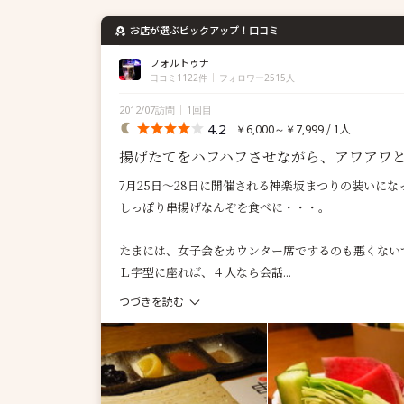
お店が選ぶピックアップ！口コミ
フォルトゥナ
口コミ1122件
フォロワー2515人
2012/07訪問
1回目
4.2
/ 1人
￥6,000～￥7,999
揚げたてをハフハフさせながら、アワアワ
7月25日～28日に開催される神楽坂まつりの装いにな
しっぽり串揚げなんぞを食べに・・・。
たまには、女子会をカウンター席でするのも悪くない
Ｌ字型に座れば、４人なら会話...
つづきを読む