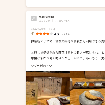
tokot919283
口コミ24件
フォロワー5人
2026/04訪問
1回目
4.0
/ 1人
－
神楽坂エリアで、深夜の接待や会食にも利用できる貴
お通しで提供された野菜は素材の良さが感じられ、と
串揚げも衣が薄く軽やかな仕上がりで、あっさりと食べら
つづきを読む