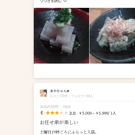
つづきを読む
あやちゃん❁
口コミ170件
フォロワー44人
2026/07訪問
1回目
3.0
/ 1人
￥5,000～￥5,999
お任せ串が楽しい
土曜日19時ごろにふらっと入店。