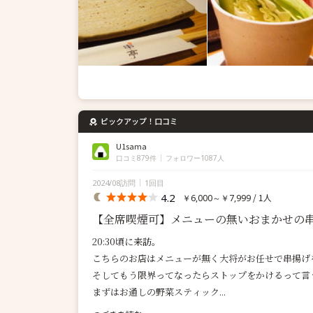
ピックアップ！口コミ
U1sama
口コミ879件
フォロワー1087人
2024/08訪問
1回目
4.2
/ 1人
￥6,000～￥7,999
【全席喫煙可】メニューの無いおまかせの
20:30頃に来訪。
こちらのお店はメニューが無く大将がお任せで串揚げ
そしてもう限界ってなったらストップをかけるって言
まずはお通しの野菜スティック...