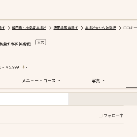
揚げ
飯田橋・神楽坂 串揚げ
飯田橋駅 串揚げ
串揚げ大ひら 神楽坂
口コミ一
公式
揚げ 串亭 神楽坂）
0～￥5,999
-
メニュー・コース
写真
ディナー
ランチ
フォロー中