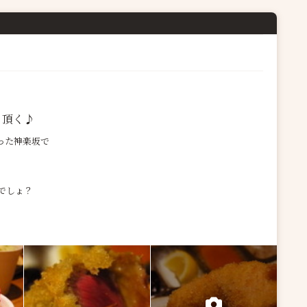
と頂く♪
った神楽坂で
でしょ？