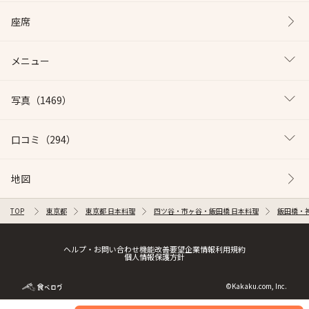
座席
メニュー
写真
（1469）
口コミ
（294）
地図
TOP
東京都
東京都 日本料理
四ツ谷・市ヶ谷・飯田橋 日本料理
飯田橋・
ヘルプ・お問い合わせ
機能改善要望
企業情報
利用規約
個人情報保護方針
©Kakaku.com, Inc.