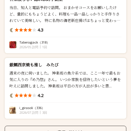
当日、知人と電話予約で訪問。 おまかせコースをお願いしたけ
ど、量的にもちょうどよく、料理も一品一品しっかりと手作りさ
れていて美味しい。 特に名物の海老新庄揚げはちょっと変わった
感じだけど、海老の風味も感じられ美味しい。 お造りの刺身も焼
4.3
魚も鮮度も良く、焼き加減もふんわりで満足。 締めは冷...
Taberogjack
（318）
2026/05 訪問
1回
銀鱈西京焼も推し みたび
週末の夜に伺いました。 神楽坂の魚介系では、ここ一年で最もお
気に入りの『め乃惣』さん。 いつか家族を招待したいという夢を
叶えに訪問しました。 神楽坂は平日の方が人出が多いと思...
4.2
i_girasoli
（336）
2026/07 訪問
3回