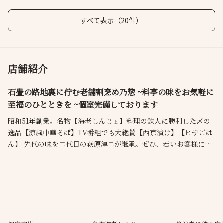
すべて表示（20件）
店舗紹介
石畳の路地裏に佇む老舗割烹め乃惣 ~料亭の味をお気軽に
至福のひとときを ~個室完備しております
昭和51年創業。名物【海老しんじょ】料理の鉄人に勝利した〆の
逸品【涼風中華そば】TV番組でも大絶賛【西京漬け】【ピザごは
ん】 先代の味を二代目の萩原淳二が継承。ぜひ、若いお客様にも
お気軽にご来店いただき 神楽坂の趣と味を感じていただきたいと
思います。8名様までご利用いただけます個室も完備いたしまし
た。 お昼には、海老しんじょ 西京焼きをご賞味いただけます。ご
来店心よりお待ち申し上げます。