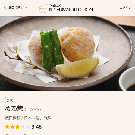
ログイン
飯田橋駅グルメ
公式
め乃惣
（めのそう）
飯田橋駅 / 日本料理、海鮮
3.46