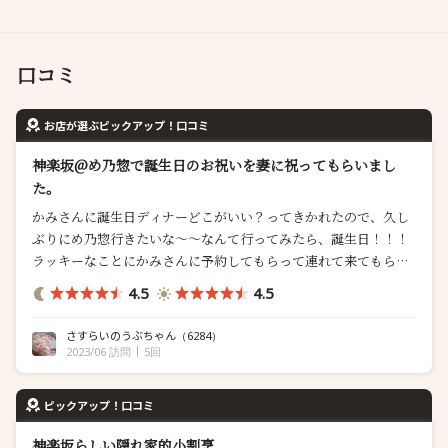
口コミ
お店が選ぶピックアップ！口コミ
神楽坂@め乃惣で誕生日のお祝いを妻に祝ってもらいまし
た。
かみさんに誕生日ディナーどこがいい？ってきかれたので、久し
ぶりにめ乃惣行きたいな〜〜なんて行ってみたら、誕生日！！！
ラッキーなことにかみさんに予約してもらって連れて来てもらい
ました。 19時入店。 カウンター席中央に座ってお料理がスター
4.5
4.5
ト！ まずは瓶ビールで乾杯です！ 八寸は ほおづき、玉子焼き、と
うもろこしやきゅうりにもろみ味噌を添えて。 伝統の玉子焼きは
さすらいのうぶちゃん
（6284）
いつ食べてもほっ...
2023/06 訪問
5回
ピックアップ！口コミ
神楽坂らしい隠れ家的小割烹