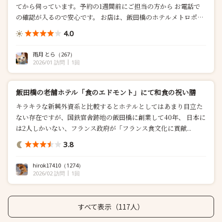
てから伺っています。予約の1週間前にご担当の方から お電話で
の確認が入るので安心です。 お店は、飯田橋のホテルメトロポリ
タンエドモントの地下一階にあります。かなり、大きなお店で純
4.0
和風で趣きがあります。 今回は個室を予約して(...
雨月 とら
（267）
2026/01 訪問
1回
飯田橋の老舗ホテル「食のエドモント」にて和食の祝い膳
キラキラな新興外資系と比較するとホテルとしてはあまり目立た
ない存在ですが、国鉄官舎跡地の飯田橋に創業して40年、 日本に
は2人しかいない、フランス政府が「フランス食文化に貢献...
3.8
hirok17410
（1274）
2026/02 訪問
1回
すべて表示（117人）