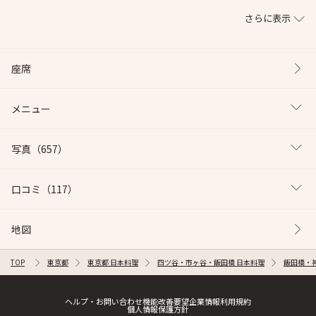
さらに表示
座席
メニュー
写真
（657）
口コミ
（117）
地図
TOP
東京都
東京都 日本料理
四ツ谷・市ヶ谷・飯田橋 日本料理
飯田橋・
ヘルプ・お問い合わせ
機能改善要望
企業情報
利用規約
個人情報保護方針