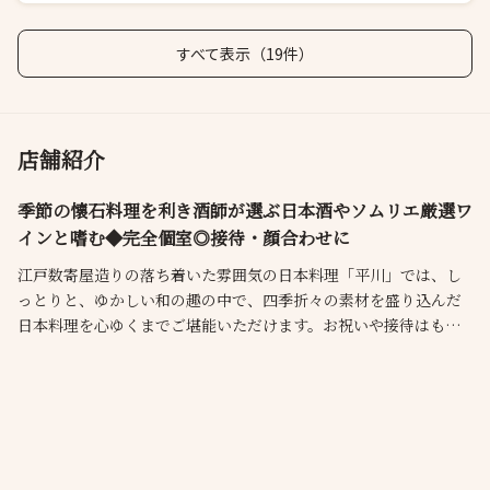
すべて表示（19件）
店舗紹介
季節の懐石料理を利き酒師が選ぶ日本酒やソムリエ厳選ワ
インと嗜む◆完全個室◎接待・顔合わせに
江戸数寄屋造りの落ち着いた雰囲気の日本料理「平川」では、し
っとりと、ゆかしい和の趣の中で、四季折々の素材を盛り込んだ
日本料理を心ゆくまでご堪能いただけます。お祝いや接待はもち
ろん、家族やお友達との会食でもご利用いただけます。
利き酒師おすすめの日本酒や、様々な味わいのワインもご用意い
たしております。そちらも是非お楽しみください。
WEB予約限定プランもご用意しております。