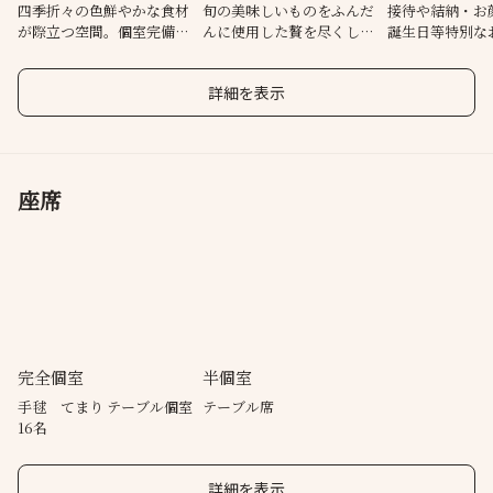
四季折々の色鮮やかな食材
旬の美味しいものをふんだ
接待や結納・お
が際立つ空間。個室完備で
んに使用した贅を尽くした
誕生日等特別な
す
味わい
利用頂けます
詳細を表示
座席
完全個室
半個室
手毬 てまり テーブル個室
テーブル席
16名
詳細を表示