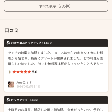
すべて表示（735件）
口コミ
お店が選ぶピックアップ！口コミ
ランチの時間に訪問しました。 コースは先付のホタルイカのお料
理から始まり、最後にデザートが提供されました。 どの料理も素
晴らしい味でした。 特にお椀料理は桜が入っていたこともあり春
を感じさせる一品でした。柔らかい鯛とお麩に食感のよい木耳の
5.0
組み合わせは箸が止まりませんでした。 接客も非常に丁寧で、あ
りがたいことに同行人との写真も撮ってくださり記念になりまし
Amy02
（11）
た。
2024/04 訪問
1回
ピックアップ！口コミ
土曜日のお昼前、開店した頃に初訪問。 会食だったので、予約し