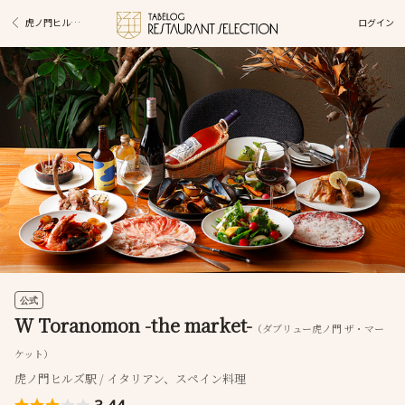
ログイン
虎ノ門ヒルズ駅グルメ
公式
W Toranomon -the market-
（ダブリュー虎ノ門 ザ・マー
ケット）
虎ノ門ヒルズ駅 / イタリアン、スペイン料理