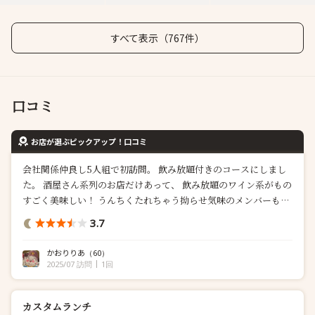
すべて表示（767件）
口コミ
お店が選ぶピックアップ！口コミ
会社関係仲良し5人組で初訪問。 飲み放題付きのコースにしまし
た。 酒屋さん系列のお店だけあって、 飲み放題のワイン系がもの
すごく美味しい！ うんちくたれちゃう拗らせ気味のメンバーも大
絶賛でした（笑） 前菜複数、メイン、パスタとお腹も満たされ、
3.7
メンバー気に入ってくれました。 虎ノ門ヒルズ駅から直結のビル
の地下？というか、、分かりやすいはずなのに ほぼみんな迷子に
かおりりあ
（60）
なったの...
2025/07 訪問
1回
カスタムランチ