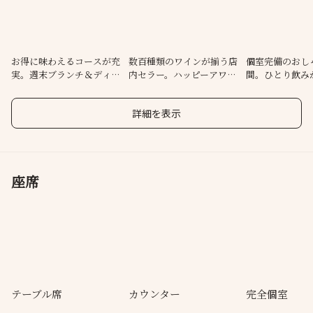
適。仕事帰りにふらっとお気軽にどうぞ◎
お得に味わえるコースが充
数百種類のワインが揃う店
個室完備のおし
実。週末ブランチ＆ディナ
内セラー。ハッピーアワー
間。ひとり飲み
ーで贅沢時間
は毎日開催中
ィー貸切まで◎
詳細を表示
座席
テーブル席
カウンター
完全個室