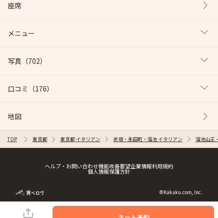
座席
メニュー
写真
（702）
口コミ
（176）
地図
TOP
東京都
東京都 イタリアン
赤坂・永田町・溜池 イタリアン
溜池山王
ヘルプ・お問い合わせ
機能改善要望
企業情報
利用規約
個人情報保護方針
©Kakaku.com, Inc.
ネット予約