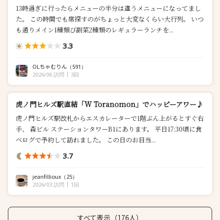
13時過ぎに行ったらメニューの半分は違うメニューになってまし
た。 この時間でも席探すのがちょっと大変なくらい大行列。 いつ
も通りメイン1種類び副菜2種類のレギュラーランチを...
3.3
OLちゃむりん
（591）
2026/06 訪問
3回
虎ノ門ヒルズ駅直結「W Toranomon」でハッピーアワー♪
虎ノ門ヒルズ駅改札からエスカレーターで1階ぶん上がるとすぐ右
手、 森ビル ステーションタワーB1にあります。 平日17:30頃に食
べログで予約して訪れました。 この日のお目当...
3.7
jeanfillioux
（25）
2026/03 訪問
1回
すべて表示（176人）