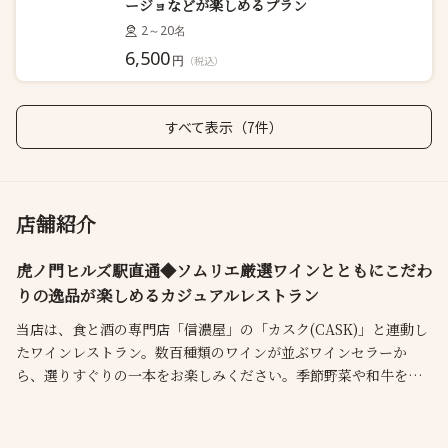
ージョなどが楽しめるプラン
2～20名
6,500
円
（税込）
すべて表示（7件）
店舗紹介
虎ノ門ヒルズ駅直通◆ソムリエ厳選ワインとともにこだわ
りの逸品が楽しめるカジュアルレストラン
当店は、食と酒の専門店「信濃屋」の「カスク(CASK)」と連動し
たワインレストラン。数百種類のワインが並ぶワインセラーか
ら、選りすぐりの一本をお楽しみください。季節野菜や和牛を使
ったアラカルトも充実◎コースは、土日祝のブランチは1,600円
～、ディナーは4,500円～とリーズナブルな価格でご提供しており
ます。おしゃれな店内はおひとり様から貸切パーティーまで最